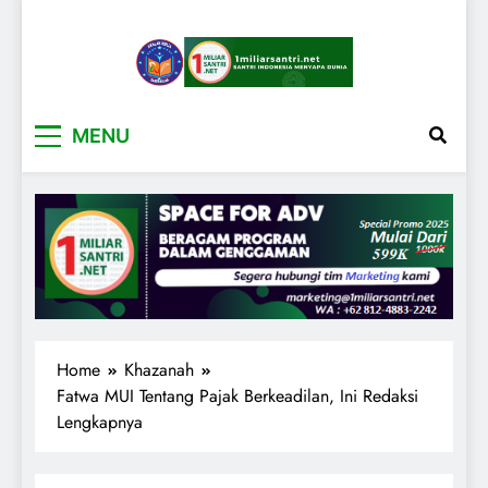
1miliarsantri.net
Santri Indonesia Menyapa Dunia
MENU
Home
Khazanah
Fatwa MUI Tentang Pajak Berkeadilan, Ini Redaksi
Lengkapnya