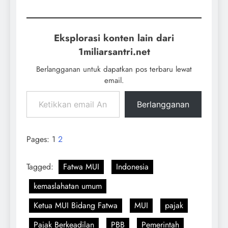
Eksplorasi konten lain dari
1miliarsantri.net
Berlangganan untuk dapatkan pos terbaru lewat
email.
Berlangganan
Pages:
1
2
Tagged:
Fatwa MUI
Indonesia
kemaslahatan umum
Ketua MUI Bidang Fatwa
MUI
pajak
Pajak Berkeadilan
PBB
Pemerintah