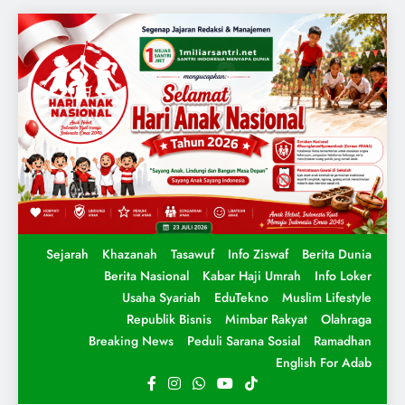
Sejarah
Khazanah
Tasawuf
Info Ziswaf
Berita Dunia
Berita Nasional
Kabar Haji Umrah
Info Loker
Usaha Syariah
EduTekno
Muslim Lifestyle
Republik Bisnis
Mimbar Rakyat
Olahraga
Breaking News
Peduli Sarana Sosial
Ramadhan
English For Adab