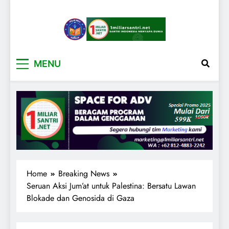
1miliarsantri.net
Santri Indonesia Menyapa Dunia
MENU
Home
Breaking News
Seruan Aksi Jum’at untuk Palestina: Bersatu Lawan
Blokade dan Genosida di Gaza