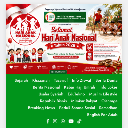
Sejarah
Khazanah
Tasawuf
Info Ziswaf
Berita Dunia
Berita Nasional
Kabar Haji Umrah
Info Loker
Usaha Syariah
EduTekno
Muslim Lifestyle
Republik Bisnis
Mimbar Rakyat
Olahraga
Breaking News
Peduli Sarana Sosial
Ramadhan
English For Adab