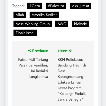
Tagged:
#Gaza
#Palestina
Aksi Jum'at
Allah
Amerika Serikat
Aqsa Working Group
AWG
blokade
Zionis Israel
Previous:
Next:
Fatwa MUI Tentang
KKN Poltekesos
Pajak Berkeadilan,
Bandung Hadir di
Ini Redaksi
Desa
Lengkapnya
Karangmuncang:
Edukasi Lansia
Lewat Program
“Keluarga Peduli,
Lansia Bahagia”