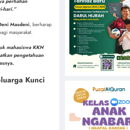
a perhatian
-hari.”
Deni Masdeni
, berharap
agi masyarakat.
tuk mahasiswa KKN
katkan pengetahuan
asnya.
luarga Kunci