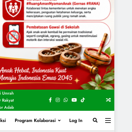
i Umrah
 Rakyat
For Adab
ksi
Program Kolaborasi
Log In