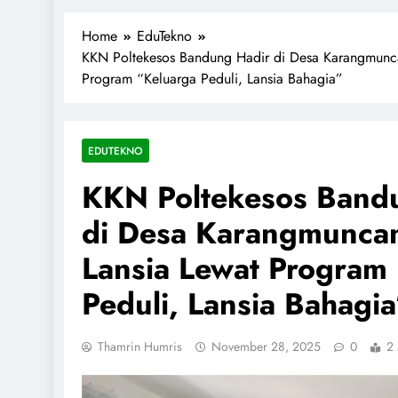
1miliarsantri.net
Santri Indonesia Menyapa Dunia
Home
EduTekno
KKN Poltekesos Bandung Hadir di Desa Karangmunca
Program “Keluarga Peduli, Lansia Bahagia”
EDUTEKNO
KKN Poltekesos Band
di Desa Karangmuncan
Lansia Lewat Program
Peduli, Lansia Bahagia
Thamrin Humris
November 28, 2025
0
2