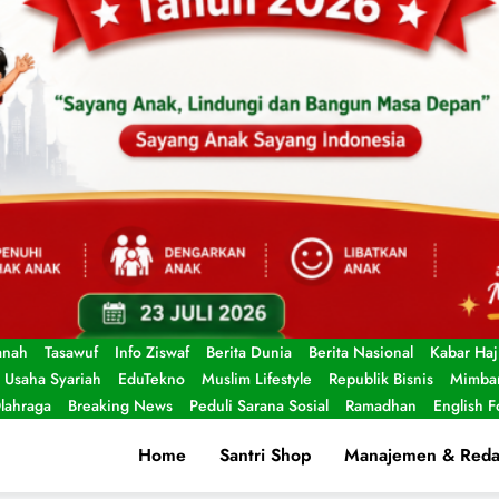
anah
Tasawuf
Info Ziswaf
Berita Dunia
Berita Nasional
Kabar Haj
Usaha Syariah
EduTekno
Muslim Lifestyle
Republik Bisnis
Mimbar
lahraga
Breaking News
Peduli Sarana Sosial
Ramadhan
English 
Home
Santri Shop
Manajemen & Reda