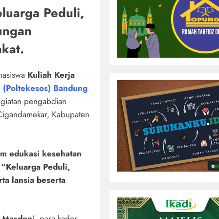
luarga Peduli,
ungan
kat.
hasiswa
Kuliah Kerja
l (Poltekesos) Bandung
kegiatan pengabdian
Cigandamekar, Kabupaten
um edukasi kesehatan
a
“Keluarga Peduli,
ta lansia beserta
 Masdeni
, para kader