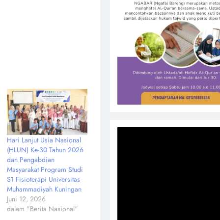
Hari Lanjut Usia Nasional
(HLUN) Ke-30 Tahun 2026
dan Pengabdian
Masyarakat Program Studi
S1 Fisioterapi Universitas
Muhammadiyah Kuningan
Juni 12, 2026
dalam "Berita Nasional"