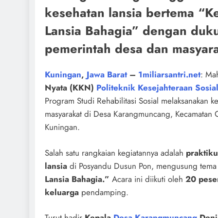
kesehatan lansia bertema “Ke
Lansia Bahagia” dengan duk
pemerintah desa dan masyara
Kuningan
,
Jawa Barat
–
1miliarsantri.net
: Ma
Nyata (KKN)
Politeknik Kesejahteraan Sosia
Program Studi Rehabilitasi Sosial melaksanakan 
masyarakat di Desa Karangmuncang, Kecamatan 
Kuningan.
Salah satu rangkaian kegiatannya adalah
praktik
lansia
di Posyandu Dusun Pon, mengusung tem
Lansia Bahagia.”
Acara ini diikuti oleh
20 peser
keluarga
pendamping.
Turut hadir
Kepala
Desa Karangmuncang
Deni