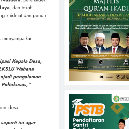
luya
, dan tokoh
ung khidmat dan penuh
, menyampaikan
sipasi Kepala Desa,
a LKSLU Wahana
enjadi pengalaman
 Poltekesos,”
ader desa.
eperti ini agar