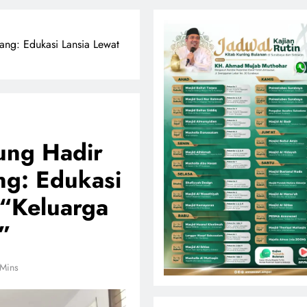
ng: Edukasi Lansia Lewat
ung Hadir
g: Edukasi
 “Keluarga
”
 Mins