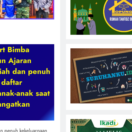
rt Bimba
un Ajaran
iah dan penuh
 daftar
anak-anak saat
angatkan
n penuh kekeluargaan