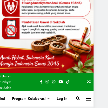
i Umrah
 Rakyat
For Adab
ksi
Program Kolaborasi
Log In