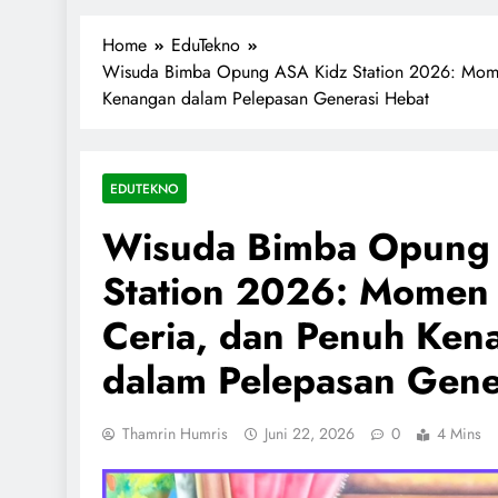
1miliarsantri.net
Santri Indonesia Menyapa Dunia
Home
EduTekno
Wisuda Bimba Opung ASA Kidz Station 2026: Mome
Kenangan dalam Pelepasan Generasi Hebat
EDUTEKNO
Wisuda Bimba Opung
Station 2026: Momen
Ceria, dan Penuh Ken
dalam Pelepasan Gene
Thamrin Humris
Juni 22, 2026
0
4 Mins