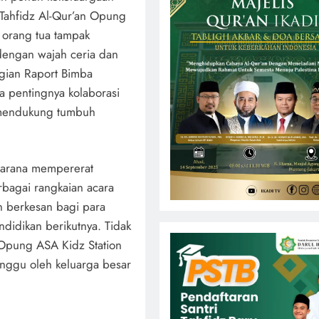
 Tahfidz Al-Qur’an Opung
 orang tua tampak
dengan wajah ceria dan
ian Raport Bimba
a pentingnya kolaborasi
 mendukung tumbuh
 sarana mempererat
rbagai rangkaian acara
n berkesan bagi para
didikan berikutnya. Tidak
Opung ASA Kidz Station
nggu oleh keluarga besar