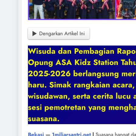
Dengarkan Artikel Ini
Wisuda dan Pembagian Rapo
Opung ASA Kidz Station Tah
2025-2026 berlangsung mer
haru. Simak rangkaian acara,
wisudawan, serta cerita lucu 
sesi pemotretan yang mengh
suasana.
Bekasi
—
1miliarsantri.net
|
Suasana hangat da