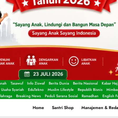
anah
Tasawuf
Info Ziswaf
Berita Dunia
Berita Nasional
Kabar Haj
Usaha Syariah
EduTekno
Muslim Lifestyle
Republik Bisnis
Mimbar
lahraga
Breaking News
Peduli Sarana Sosial
Ramadhan
English 
Home
Santri Shop
Manajemen & Reda