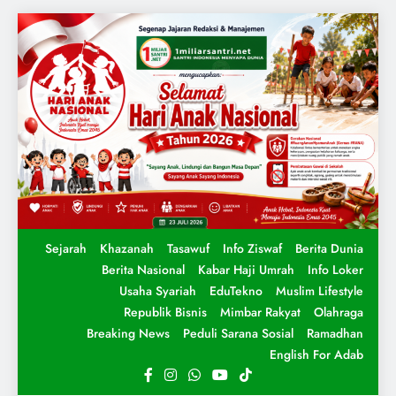
Sejarah
Khazanah
Tasawuf
Info Ziswaf
Berita Dunia
Berita Nasional
Kabar Haji Umrah
Info Loker
Usaha Syariah
EduTekno
Muslim Lifestyle
Republik Bisnis
Mimbar Rakyat
Olahraga
Breaking News
Peduli Sarana Sosial
Ramadhan
English For Adab