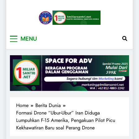
1miliarsantri.net
Santri Indonesia Menyapa Dunia
MENU
Home
Berita Dunia
Formasi Drone “Ubur-Ubur” Iran Diduga
Lumpuhkan F-15 Amerika, Pengakuan Pilot Picu
Kekhawatiran Baru soal Perang Drone