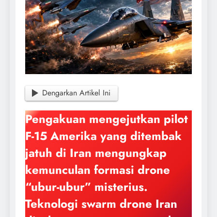
Dengarkan Artikel Ini
Pengakuan mengejutkan pilot
F-15 Amerika yang ditembak
jatuh di Iran mengungkap
kemunculan formasi drone
“ubur-ubur” misterius.
Teknologi swarm drone Iran