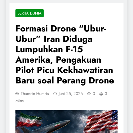
BERITA DUNIA
Formasi Drone “Ubur-
Ubur” Iran Diduga
Lumpuhkan F-15
Amerika, Pengakuan
Pilot Picu Kekhawatiran
Baru soal Perang Drone
Thamrin Humris
Juni 25, 2026
0
3
Mins