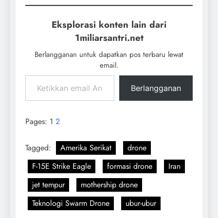
Eksplorasi konten lain dari
1miliarsantri.net
Berlangganan untuk dapatkan pos terbaru lewat
email.
Berlangganan
Pages:
1
2
Tagged:
Amerika Serikat
drone
F-15E Strike Eagle
formasi drone
Iran
jet tempur
mothership drone
Teknologi Swarm Drone
ubur-ubur