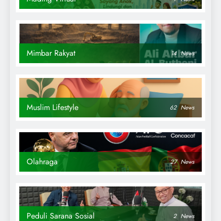
Mimbar Rakyat
14
News
Muslim Lifestyle
62
News
Olahraga
27
News
Peduli Sarana Sosial
2
News