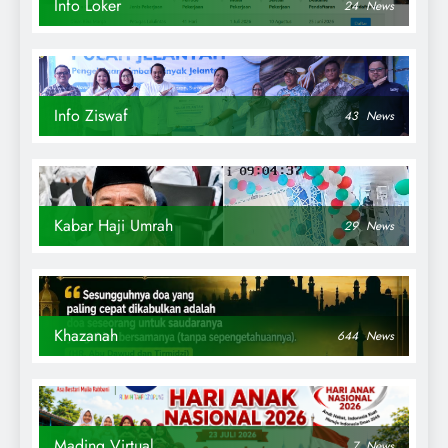
Info Loker
24
News
Info Ziswaf
43
News
Kabar Haji Umrah
29
News
Khazanah
644
News
Mading Virtual
7
News