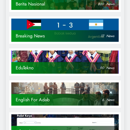
Berita Nasional
869
News
Breaking News
17
News
EduTekno
90
News
English For Adab
6
News