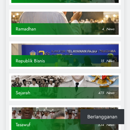
Ramadhan
4
News
Republik Bisnis
15
News
Sejarah
475
News
Berlangganan
Tasawuf
534
News