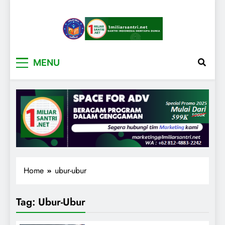
1miliarsantri.net
Santri Indonesia Menyapa Dunia
MENU
Home
ubur-ubur
Tag:
Ubur-Ubur