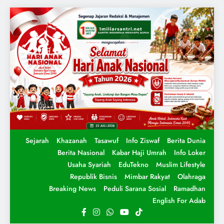
Sejarah
Khazanah
Tasawuf
Info Ziswaf
Berita Dunia
Berita Nasional
Kabar Haji Umrah
Info Loker
Usaha Syariah
EduTekno
Muslim Lifestyle
Republik Bisnis
Mimbar Rakyat
Olahraga
Breaking News
Peduli Sarana Sosial
Ramadhan
English For Adab