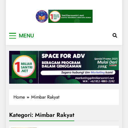
1miliarsantri.net
Santri Indonesia Menyapa Dunia
MENU
Home
Mimbar Rakyat
Kategori:
Mimbar Rakyat