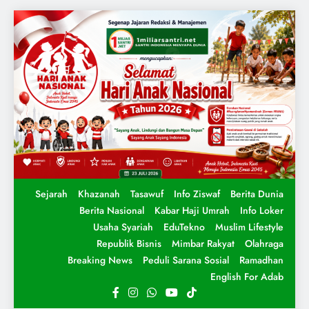
Sejarah
Khazanah
Tasawuf
Info Ziswaf
Berita Dunia
Berita Nasional
Kabar Haji Umrah
Info Loker
Usaha Syariah
EduTekno
Muslim Lifestyle
Republik Bisnis
Mimbar Rakyat
Olahraga
Breaking News
Peduli Sarana Sosial
Ramadhan
English For Adab