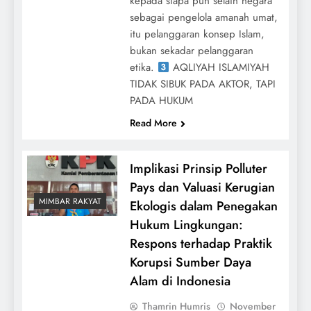
kepada siapa pun selain negara
sebagai pengelola amanah umat,
itu pelanggaran konsep Islam,
bukan sekadar pelanggaran
etika.
AQLIYAH ISLAMIYAH
TIDAK SIBUK PADA AKTOR, TAPI
PADA HUKUM
Read More
Implikasi Prinsip Polluter
Pays dan Valuasi Kerugian
MIMBAR RAKYAT
Ekologis dalam Penegakan
Hukum Lingkungan:
Respons terhadap Praktik
Korupsi Sumber Daya
Alam di Indonesia
Thamrin Humris
November