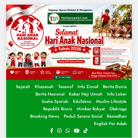
Sejarah
Khazanah
Tasawuf
Info Ziswaf
Berita Dunia
Berita Nasional
Kabar Haji Umrah
Info Loker
Usaha Syariah
EduTekno
Muslim Lifestyle
Republik Bisnis
Mimbar Rakyat
Olahraga
Breaking News
Peduli Sarana Sosial
Ramadhan
English For Adab