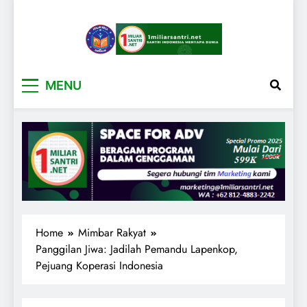
1miliarsantri.net
Santri Indonesia Menyapa Dunia
MENU
Home
Mimbar Rakyat
Panggilan Jiwa: Jadilah Pemandu Lapenkop,
Pejuang Koperasi Indonesia