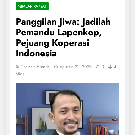
MIMBAR RAKYAT
Panggilan Jiwa: Jadilah
Pemandu Lapenkop,
Pejuang Koperasi
Indonesia
Thamrin Humris
Agustus 22, 2025
0
4
Mins