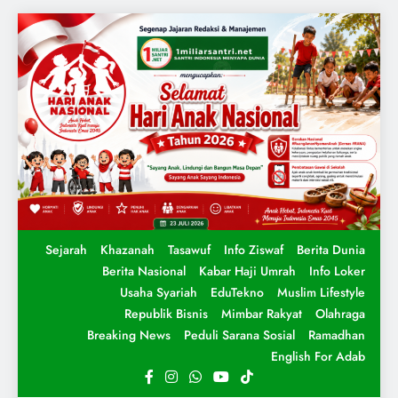
Sejarah
Khazanah
Tasawuf
Info Ziswaf
Berita Dunia
Berita Nasional
Kabar Haji Umrah
Info Loker
Usaha Syariah
EduTekno
Muslim Lifestyle
Republik Bisnis
Mimbar Rakyat
Olahraga
Breaking News
Peduli Sarana Sosial
Ramadhan
English For Adab