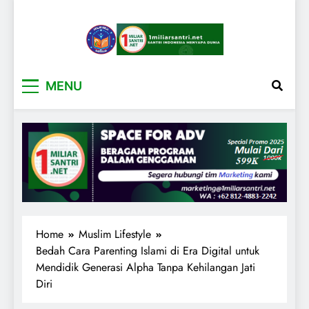
1miliarsantri.net
Santri Indonesia Menyapa Dunia
MENU
Home
Muslim Lifestyle
Bedah Cara Parenting Islami di Era Digital untuk
Mendidik Generasi Alpha Tanpa Kehilangan Jati
Diri