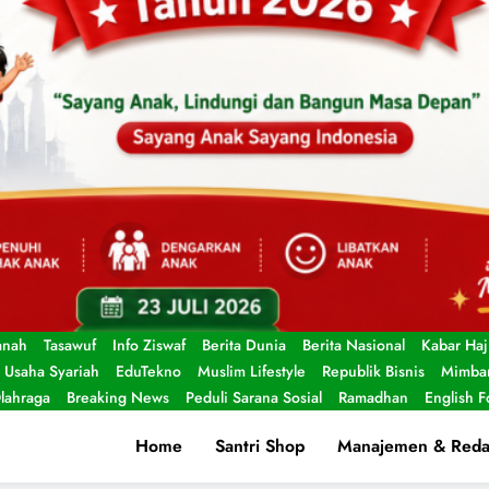
anah
Tasawuf
Info Ziswaf
Berita Dunia
Berita Nasional
Kabar Haj
Usaha Syariah
EduTekno
Muslim Lifestyle
Republik Bisnis
Mimbar
lahraga
Breaking News
Peduli Sarana Sosial
Ramadhan
English 
Home
Santri Shop
Manajemen & Reda