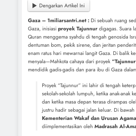
Dengarkan Artikel Ini
Gaza – 1miliarsantri.net :
Di sebuah ruang sed
Gaza, inisiasi
proyek Tajunnur
digagas. Suara la
Quran menggema syahdu di tengah genosida Isra
dentuman bom, pekik sirene, dan jeritan penderit
enam ratus hari mewarnai langit Gaza. Di balik keg
menyala—Mahkota cahaya dari proyek
“Tajunnur
mendidik gadis-gadis dan para ibu di Gaza dala
Proyek “Tajunnur” ini lahir di tengah keterp
sekolah-sekolah lumpuh, ketika anak-anak ke
dan ketika masa depan terasa dirampas ol
justru hadir sebagai jalan keluar. Di baw
Kementerian Wakaf dan Urusan Agama 
diimplementasikan oleh
Madrasah Al-Ama