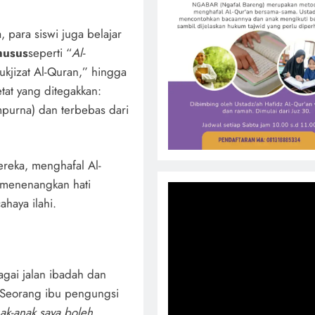
, para siswi juga belajar
husus
seperti “
Al-
ukjizat Al-Quran,” hingga
tat yang ditegakkan:
purna) dan terbebas dari
ereka, menghafal Al-
 menenangkan hati
haya ilahi.
gai jalan ibadah dan
n. Seorang ibu pengungsi
ak-anak saya boleh