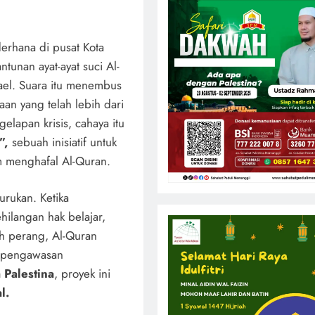
erhana di pusat Kota
ntunan ayat-ayat suci Al-
el. Suara itu menembus
aan yang telah lebih dari
elapan krisis, cahaya itu
”,
sebuah inisiatif untuk
m menghafal Al-Quran.
urukan. Ketika
hilangan hak belajar,
eh perang, Al-Quran
ah pengawasan
Palestina
, proyek ini
l.