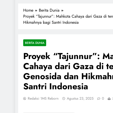
1miliarsantri.net
Santri Indonesia Menyapa Dunia
Home
Berita Dunia
Proyek “Tajunnur”: Mahkota Cahaya dari Gaza di t
Hikmahnya bagi Santri Indonesia
BERITA DUNIA
Proyek “Tajunnur”: M
Cahaya dari Gaza di t
Genosida dan Hikmah
Santri Indonesia
Redaksi 1MS Reborn
Agustus 23, 2025
0