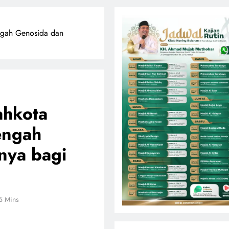
engah Genosida dan
ahkota
engah
nya bagi
5 Mins