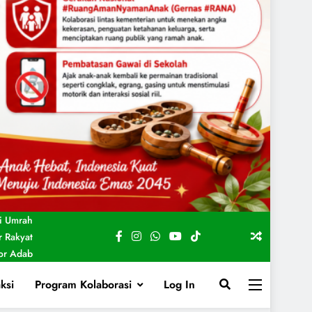
i Umrah
 Rakyat
For Adab
ksi
Program Kolaborasi
Log In