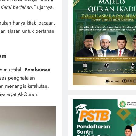
 Kami bertahan,”
ujarnya.
ukan hanya kitab bacaan,
an alasan untuk bertahan
Bom
is mustahil.
Pemboman
oses penghafalan
an menangis ketakutan,
at-ayat Al-Quran.