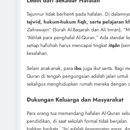
Lebih dari Sekadar Hafalan
Tajunnur tidak berhenti pada hafalan. Di dalamnya
tajwid, hukum-hukum fiqh, serta pelajaran k
Zahrawayn
” (Surah Al-Baqarah dan Ali Imran), “M
“Akhlak para penghafal Al-Quran.” Ada standar ke
setiap hafizhah harus mencapai tingkat
itqān
(sem
kesalahan.
Selain anak-anak, para
ibu
juga ikut serta. Bagi m
Quran di tengah pengungsian adalah jalan untuk
sekaligus menghidupkan rumah mereka dengan ca
Dukungan Keluarga dan Masyarakat
Para orang tua memandang hafalan Al-Quran seba
pendidikan, di saat sekolah formal tidak berjala
bahkan berkata,
“Ini adalah kesempatan emas. An