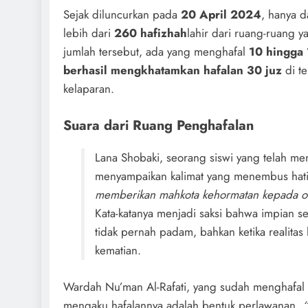
Sejak diluncurkan pada
20 April 2024
, hanya d
lebih dari
260 hafizhah
lahir dari ruang-ruang y
jumlah tersebut, ada yang menghafal
10 hingga 
berhasil mengkhatamkan hafalan 30 juz
di t
kelaparan.
Suara dari Ruang Penghafalan
Lana Shobaki, seorang siswi yang telah men
menyampaikan kalimat yang menembus hat
memberikan mahkota kehormatan kepada or
Kata-katanya menjadi saksi bahwa impian 
tidak pernah padam, bahkan ketika realitas
kematian.
Wardah Nu’man Al-Rafati, yang sudah menghafal 
mengaku hafalannya adalah bentuk perlawanan.
“