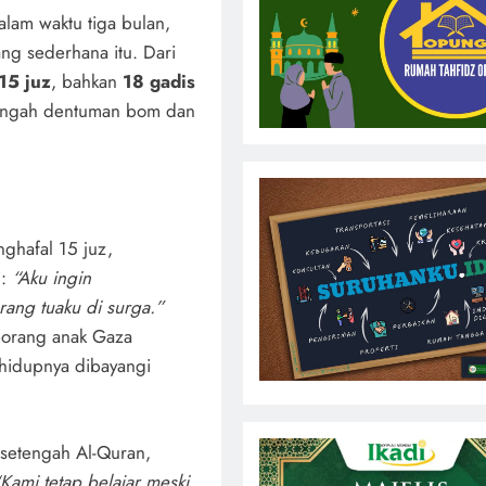
alam waktu tiga bulan,
ang sederhana itu. Dari
15 juz
, bahkan
18 gadis
engah dentuman bom dan
ghafal 15 juz,
i:
“Aku ingin
ang tuaku di surga.”
seorang anak Gaza
 hidupnya dibayangi
setengah Al-Quran,
Kami tetap belajar meski