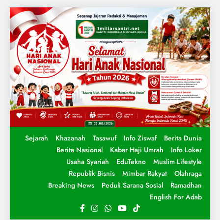
Sejarah
Khazanah
Tasawuf
Info Ziswaf
Berita Dunia
Berita Nasional
Kabar Haji Umrah
Info Loker
Usaha Syariah
EduTekno
Muslim Lifestyle
Republik Bisnis
Mimbar Rakyat
Olahraga
Breaking News
Peduli Sarana Sosial
Ramadhan
English For Adab