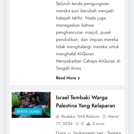
Seluruh tenda pengungsian
mereka pun berubah menjadi
halaqah tahfiz. Nada juga
menegaskan bahwa
penghancuran masjid, pusat
pendidikan, dan impian mereka
tidak menghalangi mereka untuk
menghafal Al-Quran.
Menyebarkan Cahaya Al-Quran di
Tengah Krisis
Read More
Israel Tembaki Warga
Palestina Yang Kelaparan
BERITA DUNIA
Redaksi 1MS Reborn
Maret
17, 2024
0
2 mins
Gaza — 1miliarsantri.net : Tentara