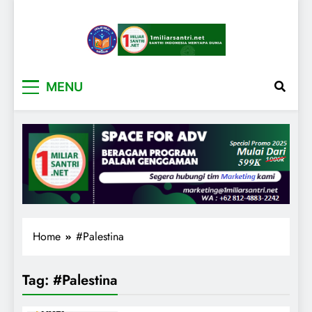
1miliarsantri.net
Santri Indonesia Menyapa Dunia
MENU
Home
#Palestina
Tag:
#Palestina