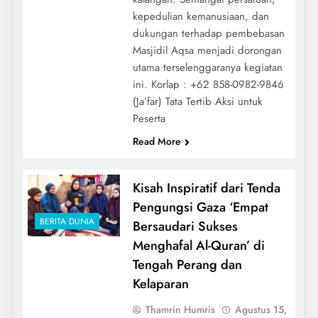
kepedulian kemanusiaan, dan
dukungan terhadap pembebasan
Masjidil Aqsa menjadi dorongan
utama terselenggaranya kegiatan
ini. Korlap : ‪+62 858-0982-9846‬
(Ja’far) Tata Tertib Aksi untuk
Peserta
Read More
Kisah Inspiratif dari Tenda
Pengungsi Gaza ‘Empat
BERITA DUNIA
Bersaudari Sukses
Menghafal Al-Quran’ di
Tengah Perang dan
Kelaparan
Thamrin Humris
Agustus 15,