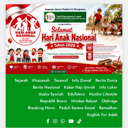
Sejarah
Khazanah
Tasawuf
Info Ziswaf
Berita Dunia
Berita Nasional
Kabar Haji Umrah
Info Loker
Usaha Syariah
EduTekno
Muslim Lifestyle
Republik Bisnis
Mimbar Rakyat
Olahraga
Breaking News
Peduli Sarana Sosial
Ramadhan
English For Adab