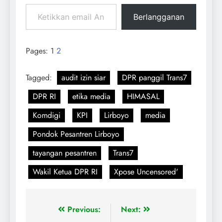
Berlangganan
Pages:
1
2
Tagged:
audit izin siar
DPR panggil Trans7
DPR RI
etika media
HIMASAL
Komdigi
KPI
Lirboyo
media
Pondok Pesantren Lirboyo
tayangan pesantren
Trans7
Wakil Ketua DPR RI
Xpose Uncensored'
Previous:
Next: