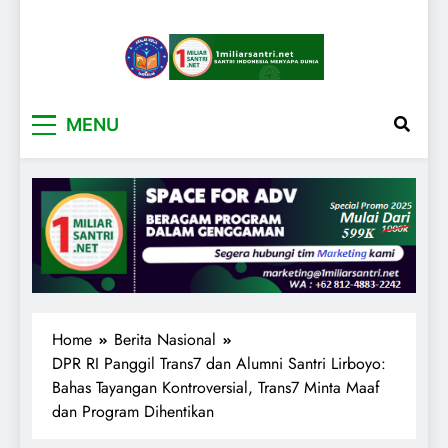
1miliarsantri.net
Santri Indonesia Menyapa Dunia
MENU
Home
Berita Nasional
DPR RI Panggil Trans7 dan Alumni Santri Lirboyo:
Bahas Tayangan Kontroversial, Trans7 Minta Maaf
dan Program Dihentikan