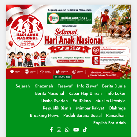
Sejarah
Khazanah
Tasawuf
Info Ziswaf
Berita Dunia
Berita Nasional
Kabar Haji Umrah
Info Loker
Usaha Syariah
EduTekno
Muslim Lifestyle
Republik Bisnis
Mimbar Rakyat
Olahraga
Breaking News
Peduli Sarana Sosial
Ramadhan
English For Adab