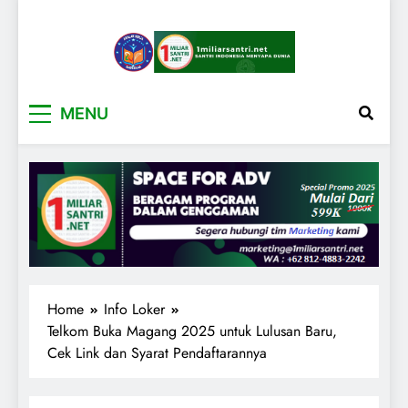
1miliarsantri.net
Santri Indonesia Menyapa Dunia
MENU
Home
Info Loker
Telkom Buka Magang 2025 untuk Lulusan Baru,
Cek Link dan Syarat Pendaftarannya