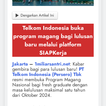
Dengarkan Artikel Ini
Telkom Indonesia buka
program magang bagi lulusan
baru melalui platform
SIAPKerja
Jakarta
–
1miliarsantri.net
: Kabar
gembira bagi para lulusan baru!
PT
Telkom Indonesia (Persero) Tbk
resmi membuka Program Magang
Nasional bagi fresh graduate dengan
masa kelulusan maksimal satu tahun
dari Oktober 2024.