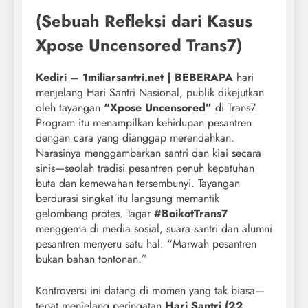
(Sebuah Refleksi dari Kasus
Xpose Uncensored Trans7)
Kediri – 1miliarsantri.net |
BEBERAPA
hari
menjelang Hari Santri Nasional, publik dikejutkan
oleh tayangan
“Xpose Uncensored”
di Trans7.
Program itu menampilkan kehidupan pesantren
dengan cara yang dianggap merendahkan.
Narasinya menggambarkan santri dan kiai secara
sinis—seolah tradisi pesantren penuh kepatuhan
buta dan kemewahan tersembunyi. Tayangan
berdurasi singkat itu langsung memantik
gelombang protes. Tagar
#BoikotTrans7
menggema di media sosial, suara santri dan alumni
pesantren menyeru satu hal: “Marwah pesantren
bukan bahan tontonan.”
Kontroversi ini datang di momen yang tak biasa—
tepat menjelang peringatan
Hari Santri (22