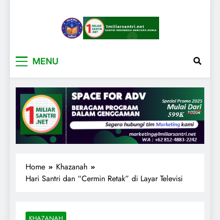
1miliarsantri.net
Santri Indonesia Menyapa Dunia
MENU
Home
Khazanah
Hari Santri dan “Cermin Retak” di Layar Televisi
KHAZANAH