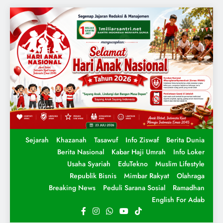
Sejarah
Khazanah
Tasawuf
Info Ziswaf
Berita Dunia
Berita Nasional
Kabar Haji Umrah
Info Loker
Usaha Syariah
EduTekno
Muslim Lifestyle
Republik Bisnis
Mimbar Rakyat
Olahraga
Breaking News
Peduli Sarana Sosial
Ramadhan
English For Adab