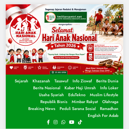
Sejarah
Khazanah
Tasawuf
Info Ziswaf
Berita Dunia
Berita Nasional
Kabar Haji Umrah
Info Loker
Usaha Syariah
EduTekno
Muslim Lifestyle
Republik Bisnis
Mimbar Rakyat
Olahraga
Breaking News
Peduli Sarana Sosial
Ramadhan
English For Adab