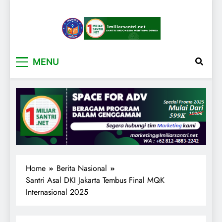
1miliarsantri.net
Santri Indonesia Menyapa Dunia
MENU
Home
Berita Nasional
Santri Asal DKI Jakarta Tembus Final MQK
Internasional 2025