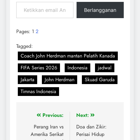
Berlangganan
Pages:
1
2
Tagged:
Coach John Herdman mantan Pelatih Kanada
FIFA Series 2026
Indonesia
jadwal
Jakarta
John Herdman
Skuad Garuda
Timnas Indonesia
Previous:
Next:
Perang Iran vs
Doa dan Zikir:
Amerika Serikat
Perisai Hidup