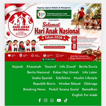
Sejarah
Khazanah
Tasawuf
Info Ziswaf
Berita Dunia
Berita Nasional
Kabar Haji Umrah
Info Loker
Usaha Syariah
EduTekno
Muslim Lifestyle
Republik Bisnis
Mimbar Rakyat
Olahraga
Breaking News
Peduli Sarana Sosial
Ramadhan
English For Adab