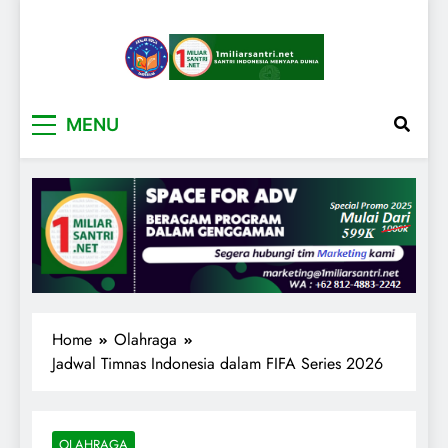
1miliarsantri.net
Santri Indonesia Menyapa Dunia
MENU
Home
Olahraga
Jadwal Timnas Indonesia dalam FIFA Series 2026
OLAHRAGA