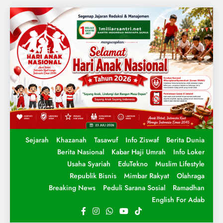
Sejarah
Khazanah
Tasawuf
Info Ziswaf
Berita Dunia
Berita Nasional
Kabar Haji Umrah
Info Loker
Usaha Syariah
EduTekno
Muslim Lifestyle
Republik Bisnis
Mimbar Rakyat
Olahraga
Breaking News
Peduli Sarana Sosial
Ramadhan
English For Adab