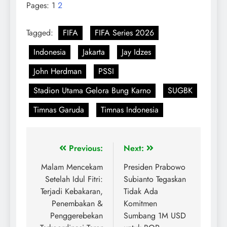
Pages:
1
2
Tagged:
FIFA
FIFA Series 2026
Indonesia
Jakarta
Jay Idzes
John Herdman
PSSI
Stadion Utama Gelora Bung Karno
SUGBK
Timnas Garuda
Timnas Indonesia
Previous:
Next:
Malam Mencekam
Presiden Prabowo
Setelah Idul Fitri:
Subianto Tegaskan
Terjadi Kebakaran,
Tidak Ada
Penembakan &
Komitmen
Penggerebekan
Sumbang 1M USD