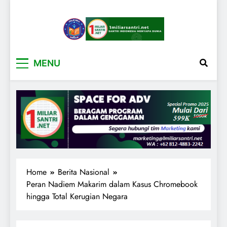
1miliarsantri.net
Santri Indonesia Menyapa Dunia
MENU
Home
Berita Nasional
Peran Nadiem Makarim dalam Kasus Chromebook
hingga Total Kerugian Negara