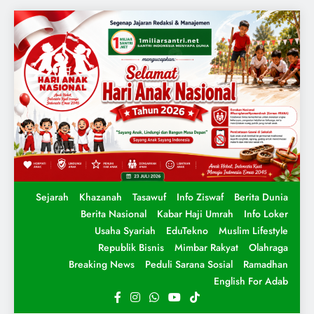
Sejarah
Khazanah
Tasawuf
Info Ziswaf
Berita Dunia
Berita Nasional
Kabar Haji Umrah
Info Loker
Usaha Syariah
EduTekno
Muslim Lifestyle
Republik Bisnis
Mimbar Rakyat
Olahraga
Breaking News
Peduli Sarana Sosial
Ramadhan
English For Adab