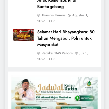
Anak Kemensos RI di
Bantargebang
Thamrin Humris
Agustus 1,
2026
0
Selamat Hari Bhayangkara: 80
Tahun Mengabdi, Polri untuk
Masyarakat
Redaksi 1MS Reborn
Juli 1,
2026
0