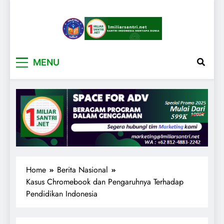
1miliarsantri.net
Santri Indonesia Menyapa Dunia
MENU
Home
Berita Nasional
Kasus Chromebook dan Pengaruhnya Terhadap
Pendidikan Indonesia