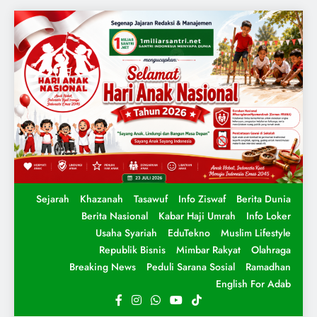
Sejarah
Khazanah
Tasawuf
Info Ziswaf
Berita Dunia
Berita Nasional
Kabar Haji Umrah
Info Loker
Usaha Syariah
EduTekno
Muslim Lifestyle
Republik Bisnis
Mimbar Rakyat
Olahraga
Breaking News
Peduli Sarana Sosial
Ramadhan
English For Adab