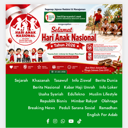
Sejarah
Khazanah
Tasawuf
Info Ziswaf
Berita Dunia
Berita Nasional
Kabar Haji Umrah
Info Loker
Usaha Syariah
EduTekno
Muslim Lifestyle
Republik Bisnis
Mimbar Rakyat
Olahraga
Breaking News
Peduli Sarana Sosial
Ramadhan
English For Adab