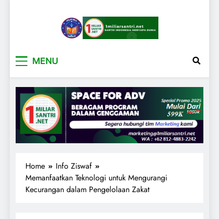
1miliarsantri.net
Santri Indonesia Menyapa Dunia
MENU
Home
Info Ziswaf
Memanfaatkan Teknologi untuk Mengurangi
Kecurangan dalam Pengelolaan Zakat