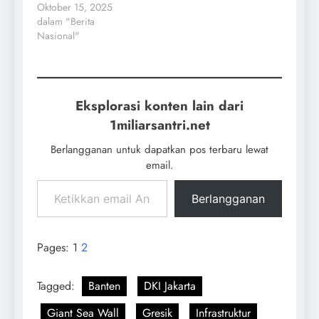
Oktober 15, 2025
dalam "Berita
Nasional"
Eksplorasi konten lain dari
1miliarsantri.net
Berlangganan untuk dapatkan pos terbaru lewat
email.
Berlangganan
Pages:
1
2
Tagged:
Banten
DKI Jakarta
Giant Sea Wall
Gresik
Infrastruktur