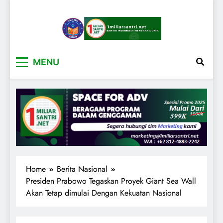
1miliarsantri.net
Santri Indonesia Menyapa Dunia
MENU
Home
Berita Nasional
Presiden Prabowo Tegaskan Proyek Giant Sea Wall
Akan Tetap dimulai Dengan Kekuatan Nasional