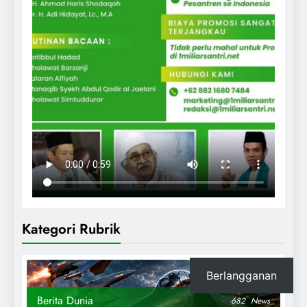
Kategori Rubrik
Berlangganan
Berita Dunia
682
News