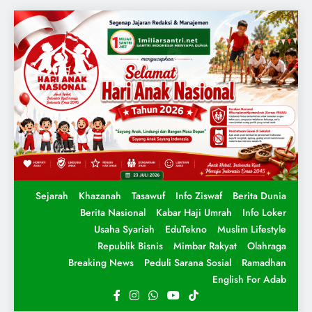
Sejarah
Khazanah
Tasawuf
Info Ziswaf
Berita Dunia
Berita Nasional
Kabar Haji Umrah
Info Loker
Usaha Syariah
EduTekno
Muslim Lifestyle
Republik Bisnis
Mimbar Rakyat
Olahraga
Breaking News
Peduli Sarana Sosial
Ramadhan
English For Adab