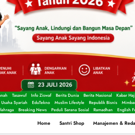
anah
Tasawuf
Info Ziswaf
Berita Dunia
Berita Nasional
Kabar Haj
Usaha Syariah
EduTekno
Muslim Lifestyle
Republik Bisnis
Mimbar
lahraga
Breaking News
Peduli Sarana Sosial
Ramadhan
English 
Home
Santri Shop
Manajemen & Reda