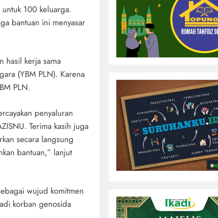
 untuk 100 keluarga.
ngga bantuan ini menyasar
 hasil kerja sama
egara (YBM PLN). Karena
 YBM PLN.
rcayakan penyaluran
AZISNU. Terima kasih juga
kan secara langsung
kan bantuan,” lanjut
 sebagai wujud komitmen
jadi korban genosida