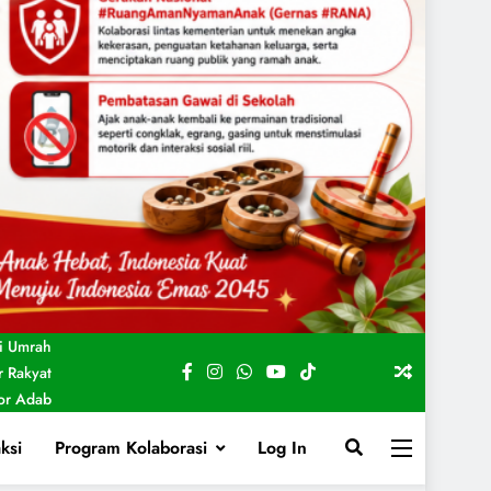
i Umrah
 Rakyat
For Adab
ksi
Program Kolaborasi
Log In