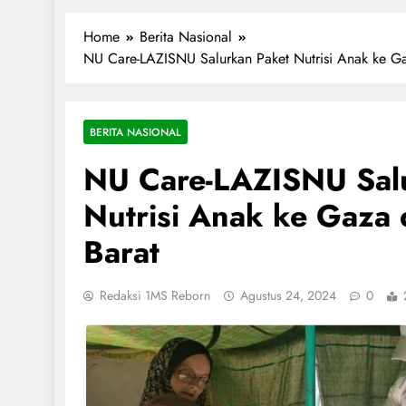
1miliarsantri.net
Santri Indonesia Menyapa Dunia
Home
Berita Nasional
NU Care-LAZISNU Salurkan Paket Nutrisi Anak ke Ga
BERITA NASIONAL
NU Care-LAZISNU Sal
Nutrisi Anak ke Gaza 
Barat
Redaksi 1MS Reborn
Agustus 24, 2024
0