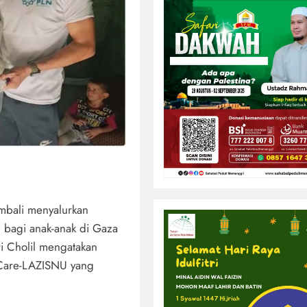
embali menyalurkan
i bagi anak-anak di Gaza
i Cholil mengatakan
 Care-LAZISNU yang