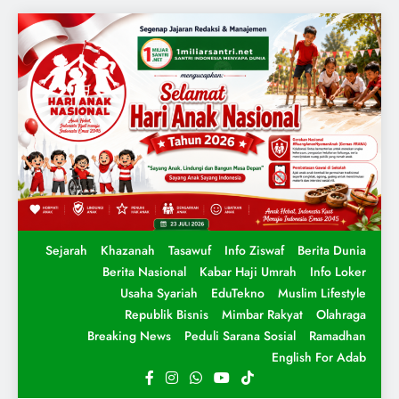
Sejarah
Khazanah
Tasawuf
Info Ziswaf
Berita Dunia
Berita Nasional
Kabar Haji Umrah
Info Loker
Usaha Syariah
EduTekno
Muslim Lifestyle
Republik Bisnis
Mimbar Rakyat
Olahraga
Breaking News
Peduli Sarana Sosial
Ramadhan
English For Adab