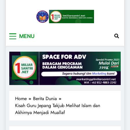
1miliarsantri.net
Santri Indonesia Menyapa Dunia
MENU
Home
Berita Dunia
Kisah Guru Jepang Takjub Melihat Islam dan
Akhirnya Menjadi Muallaf