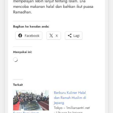
mempelajari lebih lanjut tentang Islam. Dia
mencoba makanan halal dan bahkan ikut puasa
Ramadhan.
Bagikan ke kenalan anda:
Facebook
X
Lagi
Menyukai ini:
Terkait
Berburu Kuliner Halal
dan Ramah Muslim di
Jepang
Tokyo -- 1miliarsantri.net
: Liburan ke Jepang