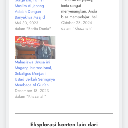
Surga Bagi Umat
tentu sangat
Muslim di Jepang
menyenangkan. Anda
Adalah Dengan
bisa mempelajari hal
Banyaknya Masjid
baru baik dari
Oktober 28, 2024
Mei 30, 2023
kebudayaan serta
dalam "Khazanah"
dalam "Berita Dunia"
atraksi yabg
ditawarkan. Namun
sebagai Muslim ada
sedikit kekhawatiran
dalam menikmati
Mahasiswa Unusa ini
kuliner sana. Kini Anda
Magang Internasional,
tak perlu khawatir lagi
Sekaligus Menjadi
karena di sana juga
Ustad Berkah Seringnya
terdapat beberapa
Membaca Al Qur’an
rrestoran halal yang
Desember 18, 2023
ramah kepada
dalam "Khazanah"
Muslim…
Eksplorasi konten lain dari