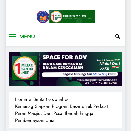
1miliarsantri.net
Santri Indonesia Menyapa Dunia
MENU
Home
Berita Nasional
Kemenag Siapkan Program Besar untuk Perkuat
Peran Masjid: Dari Pusat Ibadah hingga
Pemberdayaan Umat