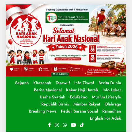
Sejarah
Khazanah
Tasawuf
Info Ziswaf
Berita Dunia
Berita Nasional
Kabar Haji Umrah
Info Loker
Usaha Syariah
EduTekno
Muslim Lifestyle
Republik Bisnis
Mimbar Rakyat
Olahraga
Breaking News
Peduli Sarana Sosial
Ramadhan
English For Adab