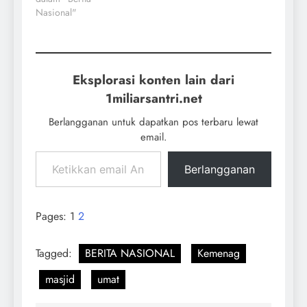
Nasional"
Eksplorasi konten lain dari
1miliarsantri.net
Berlangganan untuk dapatkan pos terbaru lewat
email.
Berlangganan
Pages:
1
2
Tagged:
BERITA NASIONAL
Kemenag
masjid
umat