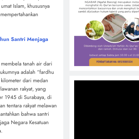
 umat Islam, khususnya
i mempertahankan
ahun Santri Menjaga
 membela tanah air dari
hukumnya adalah “fardhu
 kilometer dari medan
lawanan rakyat, yang
r 1945 di Surabaya, di
n tentara rakyat melawan
rbantahkan bahwa santri
jaga Negara Kesatuan
a.