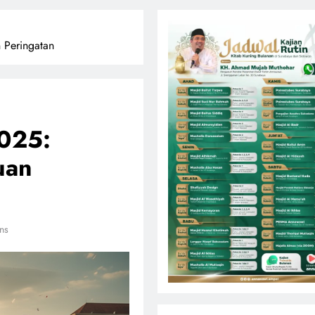
n Peringatan
2025:
uan
ns