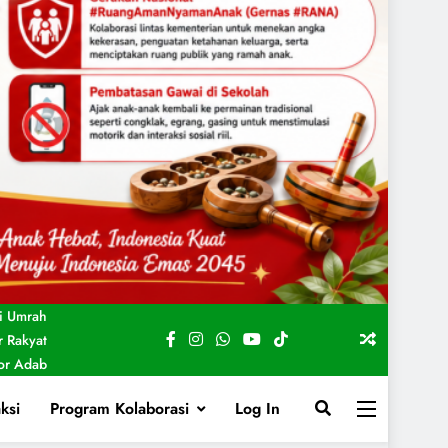
i Umrah
 Rakyat
For Adab
ksi
Program Kolaborasi
Log In