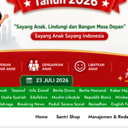
anah
Tasawuf
Info Ziswaf
Berita Dunia
Berita Nasional
Kabar Haj
Usaha Syariah
EduTekno
Muslim Lifestyle
Republik Bisnis
Mimbar
lahraga
Breaking News
Peduli Sarana Sosial
Ramadhan
English 
Home
Santri Shop
Manajemen & Reda