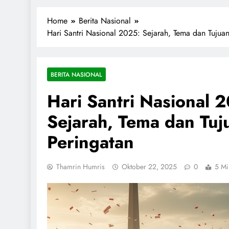
1miliarsantri.net
Santri Indonesia Menyapa Dunia
Home
Berita Nasional
Hari Santri Nasional 2025: Sejarah, Tema dan Tujua
BERITA NASIONAL
Hari Santri Nasional 
Sejarah, Tema dan Tuj
Peringatan
Thamrin Humris
Oktober 22, 2025
0
5 Mi