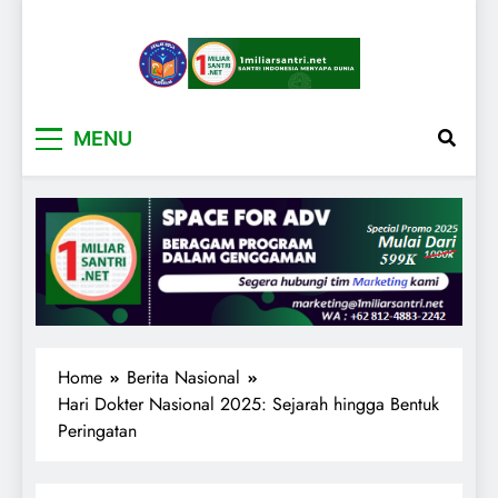
1miliarsantri.net
Santri Indonesia Menyapa Dunia
MENU
Home
Berita Nasional
Hari Dokter Nasional 2025: Sejarah hingga Bentuk
Peringatan