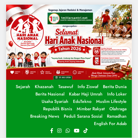
Sejarah
Khazanah
Tasawuf
Info Ziswaf
Berita Dunia
Berita Nasional
Kabar Haji Umrah
Info Loker
Usaha Syariah
EduTekno
Muslim Lifestyle
Republik Bisnis
Mimbar Rakyat
Olahraga
Breaking News
Peduli Sarana Sosial
Ramadhan
English For Adab