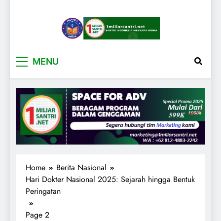
1miliarsantri.net
Santri Indonesia Menyapa Dunia
MENU
Home
Berita Nasional
Hari Dokter Nasional 2025: Sejarah hingga Bentuk
Peringatan
Page 2