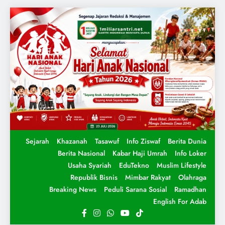
Sejarah
Khazanah
Tasawuf
Info Ziswaf
Berita Dunia
Berita Nasional
Kabar Haji Umrah
Info Loker
Usaha Syariah
EduTekno
Muslim Lifestyle
Republik Bisnis
Mimbar Rakyat
Olahraga
Breaking News
Peduli Sarana Sosial
Ramadhan
English For Adab