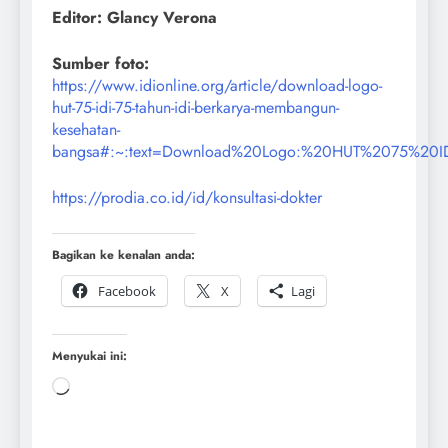
Editor: Glancy Verona
Sumber foto:
https://www.idionline.org/article/download-logo-
hut-75-idi-75-tahun-idi-berkarya-membangun-
kesehatan-
bangsa#:~:text=Download%20Logo:%20HUT%2075%20
https://prodia.co.id/id/konsultasi-dokter
Bagikan ke kenalan anda:
Facebook
X
Lagi
Menyukai ini: