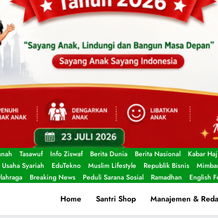
anah
Tasawuf
Info Ziswaf
Berita Dunia
Berita Nasional
Kabar Haj
Usaha Syariah
EduTekno
Muslim Lifestyle
Republik Bisnis
Mimbar
lahraga
Breaking News
Peduli Sarana Sosial
Ramadhan
English 
Home
Santri Shop
Manajemen & Reda