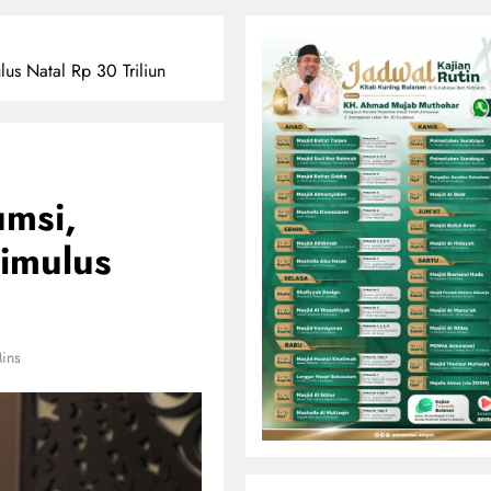
us Natal Rp 30 Triliun
msi,
timulus
ins