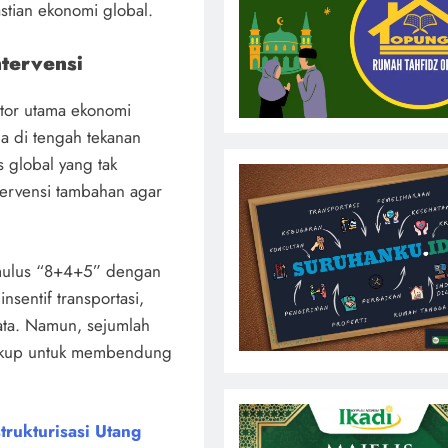
astian ekonomi global.
ntervensi
tor utama ekonomi
ma di tengah tekanan
s global yang tak
ervensi tambahan agar
imulus “8+4+5” dengan
insentif transportasi,
ata. Namun, sejumlah
cukup untuk membendung
rukturisasi Utang