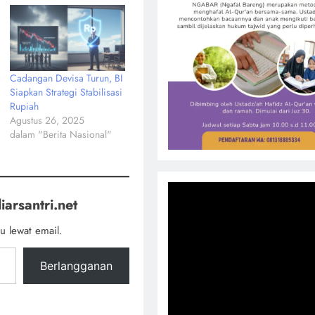
Cadangan Devisa Turun, BI
Siapkan Strategi Stabilisasi
Rupiah
Agustus 26, 2025
dalam "Berita Nasional"
iarsantri.net
u lewat email.
Berlangganan