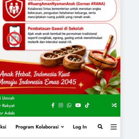
i Umrah
 Rakyat
For Adab
ksi
Program Kolaborasi
Log In