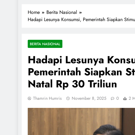
1miliarsantri.net
Santri Indonesia Menyapa Dunia
Home
Berita Nasional
Hadapi Lesunya Konsumsi, Pemerintah Siapkan Stimul
BERITA NASIONAL
Hadapi Lesunya Konsu
Pemerintah Siapkan S
Natal Rp 30 Triliun
Thamrin Humris
November 8, 2025
0
2 M