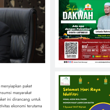
 menyiapkan paket
onsumsi masyarakat
ket ini dirancang untuk
ivitas ekonomi terutama