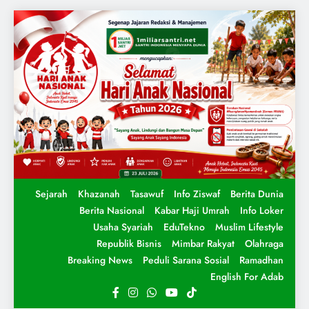
Sejarah
Khazanah
Tasawuf
Info Ziswaf
Berita Dunia
Berita Nasional
Kabar Haji Umrah
Info Loker
Usaha Syariah
EduTekno
Muslim Lifestyle
Republik Bisnis
Mimbar Rakyat
Olahraga
Breaking News
Peduli Sarana Sosial
Ramadhan
English For Adab