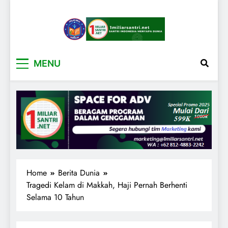
1miliarsantri.net
Santri Indonesia Menyapa Dunia
MENU
Home
Berita Dunia
Tragedi Kelam di Makkah, Haji Pernah Berhenti
Selama 10 Tahun