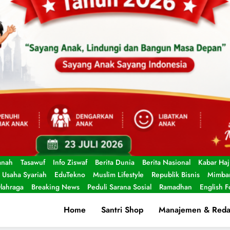
anah
Tasawuf
Info Ziswaf
Berita Dunia
Berita Nasional
Kabar Haj
Usaha Syariah
EduTekno
Muslim Lifestyle
Republik Bisnis
Mimbar
lahraga
Breaking News
Peduli Sarana Sosial
Ramadhan
English 
Home
Santri Shop
Manajemen & Reda