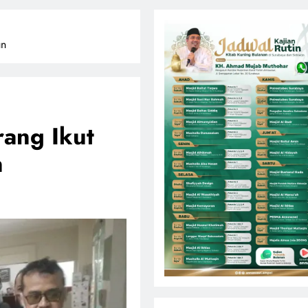
un
rang Ikut
n