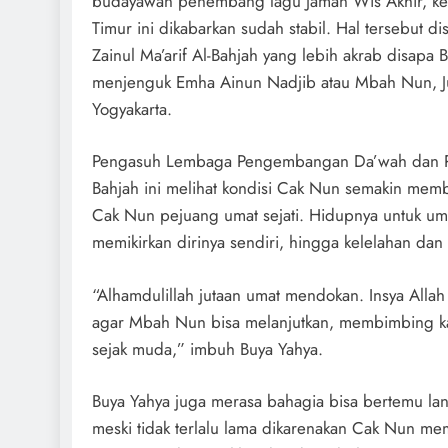
budayawan penembang lagu Jaman Wis Akhir, kel
Timur ini dikabarkan sudah stabil. Hal tersebut d
Zainul Ma’arif Al-Bahjah yang lebih akrab disapa 
menjenguk Emha Ainun Nadjib atau Mbah Nun, J
Yogyakarta.
Pengasuh Lembaga Pengembangan Da’wah dan Po
Bahjah ini melihat kondisi Cak Nun semakin mem
Cak Nun pejuang umat sejati. Hidupnya untuk uma
memikirkan dirinya sendiri, hingga kelelahan dan s
“Alhamdulillah jutaan umat mendokan. Insya Alla
agar Mbah Nun bisa melanjutkan, membimbing ka
sejak muda,” imbuh Buya Yahya.
Buya Yahya juga merasa bahagia bisa bertemu l
meski tidak terlalu lama dikarenakan Cak Nun m