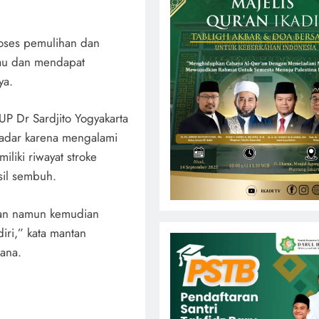
oses pemulihan dan
iau dan mendapat
ya.
UP Dr Sardjito Yogyakarta
adar karena mengalami
liki riwayat stroke
sil sembuh.
gan namun kemudian
iri,” kata mantan
ana.