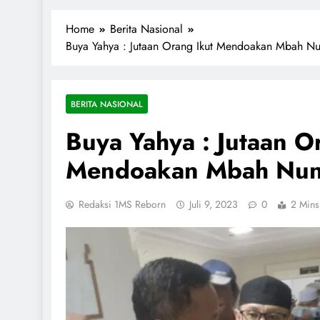
1miliarsantri.net
Santri Indonesia Menyapa Dunia
Home
Berita Nasional
Buya Yahya : Jutaan Orang Ikut Mendoakan Mbah N
BERITA NASIONAL
Buya Yahya : Jutaan O
Mendoakan Mbah Nu
Redaksi 1MS Reborn
Juli 9, 2023
0
2 Mins