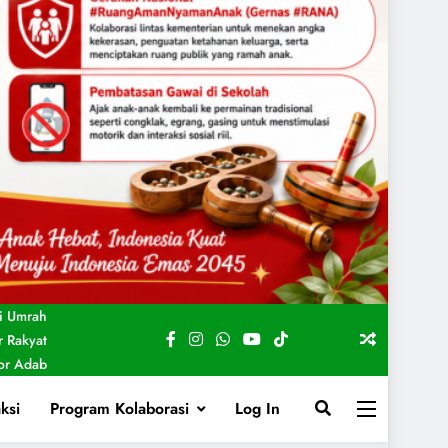
i Umrah
 Rakyat
For Adab
ksi
Program Kolaborasi
Log In