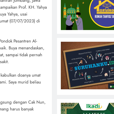
ahiran Jombang, Jawa
isampaikan Prof. KH. Yahya
Buya Yahya, usai
umat (07/07/2023) di
ndok Pesantren Al-
baik. Buya menandaskan,
t, sampai tidak pernah
akit.
h kabulkan doanya umat
mi. Saya murid beliau
angsung dengan Cak Nun,
emang harus banyak