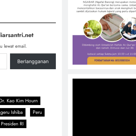
iarsantri.net
u lewat email.
Berlangganan
Dr. Kao Kim Hourn
geru Ishiba
Peru
Presiden RI