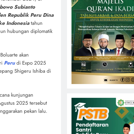
abowo Subianto
en Republik Peru Dina
ke Indonesia
tahun
hun hubungan diplomatik
Boluarte akan
ri
Peru
di Expo 2025
epang Shigeru Ishiba di
ncana kunjungan
Agustus 2025 tersebut
enggarakan pekan lalu.