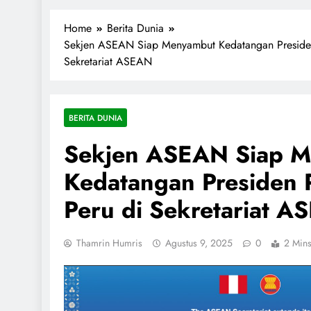
1miliarsantri.net
Santri Indonesia Menyapa Dunia
Home
Berita Dunia
Sekjen ASEAN Siap Menyambut Kedatangan Presiden
Sekretariat ASEAN
BERITA DUNIA
Sekjen ASEAN Siap 
Kedatangan Presiden 
Peru di Sekretariat 
Thamrin Humris
Agustus 9, 2025
0
2 Min