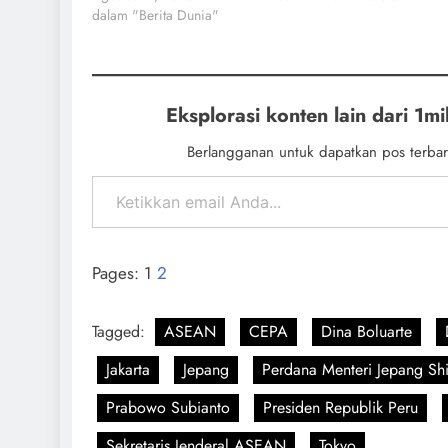
dalam "Berita Dunia"
Eksplorasi konten lain dari 1mil
Berlangganan untuk dapatkan pos terbar
Pages:
1
2
Tagged:
ASEAN
CEPA
Dina Boluarte
Jakarta
Jepang
Perdana Menteri Jepang Shi
Prabowo Subianto
Presiden Republik Peru
Sekretaris Jenderal ASEAN
Tokyo