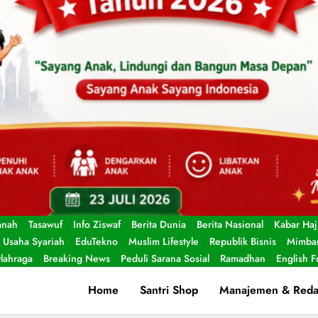
anah
Tasawuf
Info Ziswaf
Berita Dunia
Berita Nasional
Kabar Haj
Usaha Syariah
EduTekno
Muslim Lifestyle
Republik Bisnis
Mimbar
lahraga
Breaking News
Peduli Sarana Sosial
Ramadhan
English 
Home
Santri Shop
Manajemen & Reda