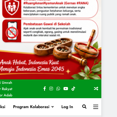
i Umrah
 Rakyat
For Adab
ksi
Program Kolaborasi
Log In