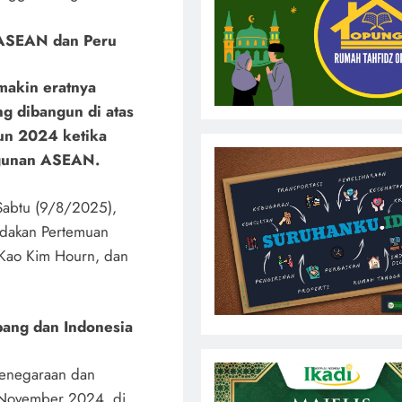
 ASEAN dan Peru
makin eratnya
g dibangun di atas
hun 2024 ketika
ngunan ASEAN.
Sabtu (9/8/2025),
adakan Pertemuan
 Kao Kim Hourn, dan
pang dan Indonesia
kenegaraan dan
4 November 2024, di