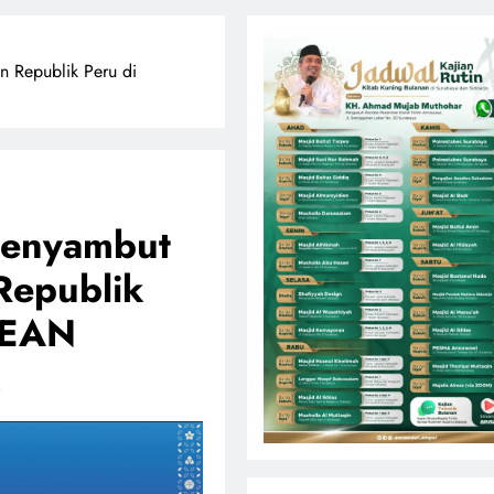
 Republik Peru di
Menyambut
Republik
ASEAN
s