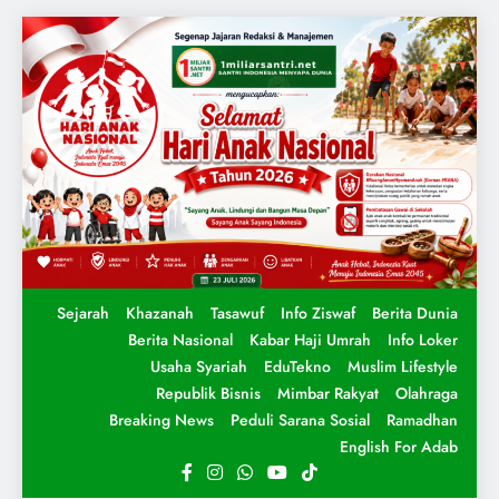
Sejarah
Khazanah
Tasawuf
Info Ziswaf
Berita Dunia
Berita Nasional
Kabar Haji Umrah
Info Loker
Usaha Syariah
EduTekno
Muslim Lifestyle
Republik Bisnis
Mimbar Rakyat
Olahraga
Breaking News
Peduli Sarana Sosial
Ramadhan
English For Adab