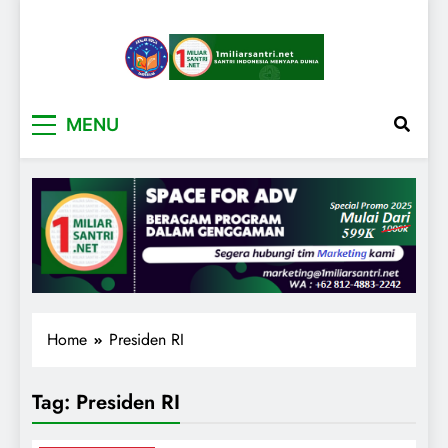
1miliarsantri.net
Santri Indonesia Menyapa Dunia
MENU
Home
Presiden RI
Tag:
Presiden RI