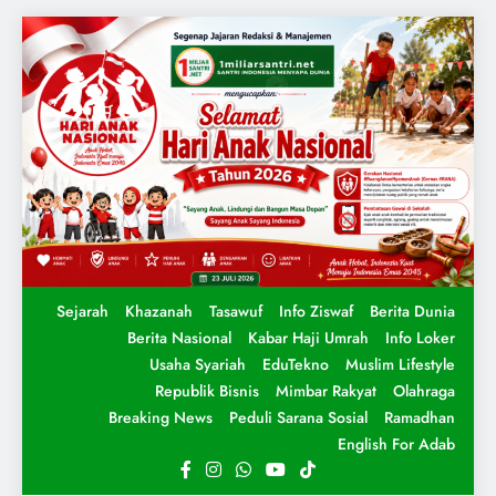
Sejarah
Khazanah
Tasawuf
Info Ziswaf
Berita Dunia
Berita Nasional
Kabar Haji Umrah
Info Loker
Usaha Syariah
EduTekno
Muslim Lifestyle
Republik Bisnis
Mimbar Rakyat
Olahraga
Breaking News
Peduli Sarana Sosial
Ramadhan
English For Adab