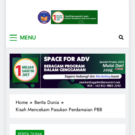
1miliarsantri.net
Santri Indonesia Menyapa Dunia
MENU
Home
Berita Dunia
Kisah Mencekam Pasukan Perdamaian PBB
BERITA DUNIA