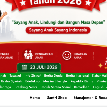
anah
Tasawuf
Info Ziswaf
Berita Dunia
Berita Nasional
Kabar Haj
Usaha Syariah
EduTekno
Muslim Lifestyle
Republik Bisnis
Mimbar
lahraga
Breaking News
Peduli Sarana Sosial
Ramadhan
English 
Home
Santri Shop
Manajemen & Reda