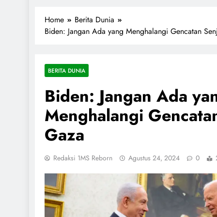
1miliarsantri.net
Santri Indonesia Menyapa Dunia
Home
Berita Dunia
Biden: Jangan Ada yang Menghalangi Gencatan Sen
BERITA DUNIA
Biden: Jangan Ada ya
Menghalangi Gencatan
Gaza
Redaksi 1MS Reborn
Agustus 24, 2024
0