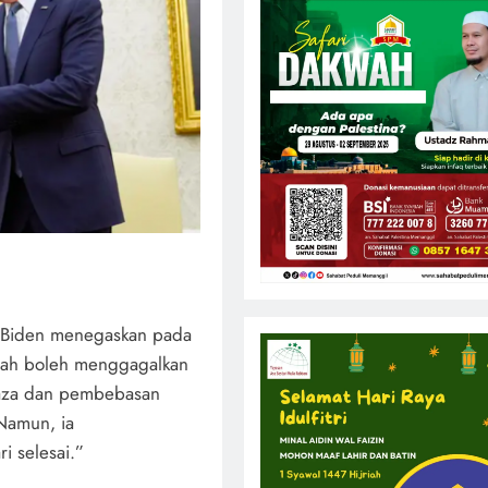
oe Biden menegaskan pada
ngah boleh menggagalkan
Gaza dan pembebasan
Namun, ia
i selesai.”