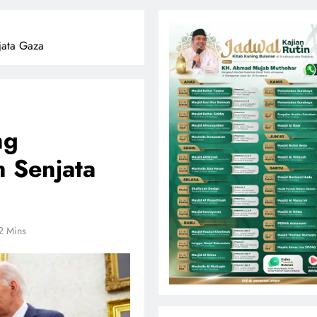
jata Gaza
ng
 Senjata
2 Mins