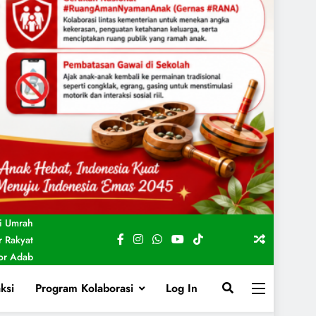
i Umrah
 Rakyat
For Adab
ksi
Program Kolaborasi
Log In