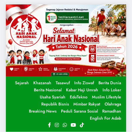
Sejarah
Khazanah
Tasawuf
Info Ziswaf
Berita Dunia
Berita Nasional
Kabar Haji Umrah
Info Loker
Usaha Syariah
EduTekno
Muslim Lifestyle
Republik Bisnis
Mimbar Rakyat
Olahraga
Breaking News
Peduli Sarana Sosial
Ramadhan
English For Adab