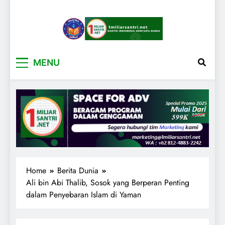
1miliarsantri.net
Santri Indonesia Menyapa Dunia
MENU
Home
Berita Dunia
Ali bin Abi Thalib, Sosok yang Berperan Penting
dalam Penyebaran Islam di Yaman