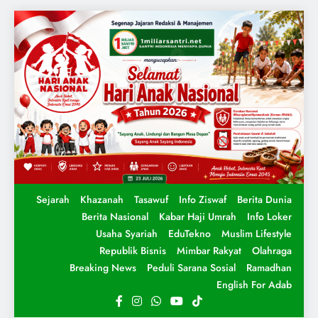
Sejarah
Khazanah
Tasawuf
Info Ziswaf
Berita Dunia
Berita Nasional
Kabar Haji Umrah
Info Loker
Usaha Syariah
EduTekno
Muslim Lifestyle
Republik Bisnis
Mimbar Rakyat
Olahraga
Breaking News
Peduli Sarana Sosial
Ramadhan
English For Adab