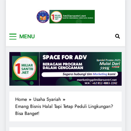
1miliarsantri.net
Santri Indonesia Menyapa Dunia
MENU
Home
Usaha Syariah
Emang Bisnis Halal Tapi Tetap Peduli Lingkungan?
Bisa Banget!