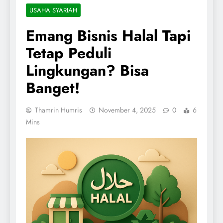
USAHA SYARIAH
Emang Bisnis Halal Tapi
Tetap Peduli
Lingkungan? Bisa
Banget!
Thamrin Humris
November 4, 2025
0
6
Mins