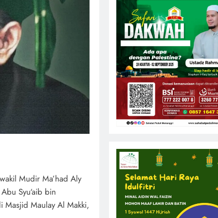
 wakil Mudir Ma’had Aly
 Abu Syu‘aib bin
di Masjid Maulay Al Makki,