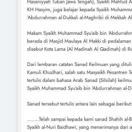
Hasaniyyah Tuban Jawa Tengah), Syaikh Mahfud At
KH Hasyim, juga belajar kepada Syaikh Muhamma
‘Abdurrahman al-Dukkali al-Maghribi di Mekkah 
Makam Syaikh Muhammad Syu‘aib bin ‘Abdurrahman
berada di Masjid Maulaya Al Makki di pedalaman
disebut Kota Lama (Al Madinah Al Qadimah) di Ra
Dari lembaran catatan Sanad Keilmuan yang ditu
Kamuli Khudhari, salah satu Masyaikh Pesantren 
tertulis dalam bahasa Arab Sanad (Silsilah) keilmu
Syaikh Muhammad Syu‘aib bin ‘Abdurrahman al-Duk
Sanad tersebut tertulis antara lain sebagai berikut
……..Telah sampai kepada kami sanad Shahih al-Buk
Syaikh al-Nuri Baidhawi, yang menerimanya dari