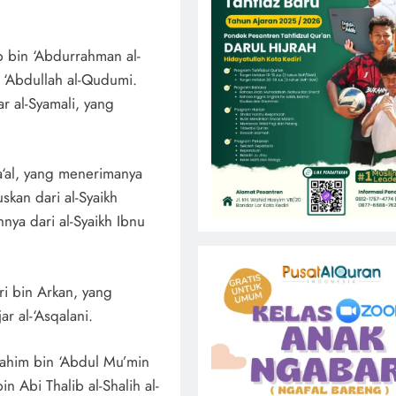
 bin ‘Abdurrahman al-
h ‘Abdullah al-Qudumi.
ar al-Syamali, yang
a‘al, yang menerimanya
uskan dari al-Syaikh
nya dari al-Syaikh Ibnu
ri bin Arkan, yang
r al-‘Asqalani.
brahim bin ‘Abdul Mu’min
n Abi Thalib al-Shalih al-