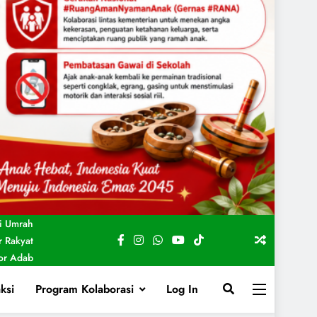
i Umrah
 Rakyat
For Adab
ksi
Program Kolaborasi
Log In