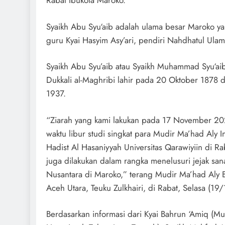
Rabat Ibukota Maroko.
Syaikh Abu Syu‘aib adalah ulama besar Maroko ya
guru Kyai Hasyim Asy’ari, pendiri Nahdhatul Ulam
Syaikh Abu Syu’aib atau Syaikh Muhammad Syu‘aib
Dukkali al-Maghribi lahir pada 20 Oktober 1878 d
1937.
“Ziarah yang kami lakukan pada 17 November 20
waktu libur studi singkat para Mudir Ma’had Aly In
Hadist Al Hasaniyyah Universitas Qarawiyiin di Ra
juga dilakukan dalam rangka menelusuri jejak sa
Nusantara di Maroko,” terang Mudir Ma’had Aly 
Aceh Utara, Teuku Zulkhairi, di Rabat, Selasa (19
Berdasarkan informasi dari Kyai Bahrun ‘Amiq (Mu