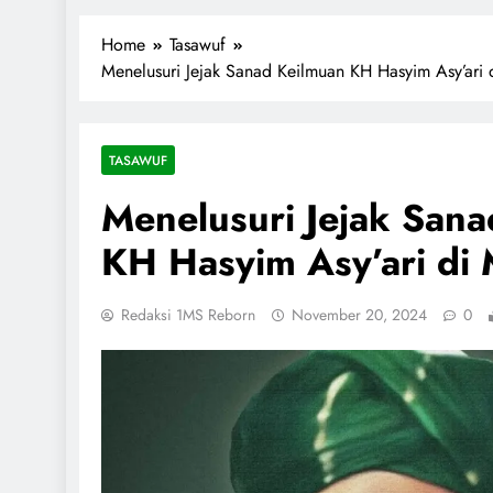
1miliarsantri.net
Santri Indonesia Menyapa Dunia
Home
Tasawuf
Menelusuri Jejak Sanad Keilmuan KH Hasyim Asy’ari
TASAWUF
Menelusuri Jejak San
KH Hasyim Asy’ari di
Redaksi 1MS Reborn
November 20, 2024
0