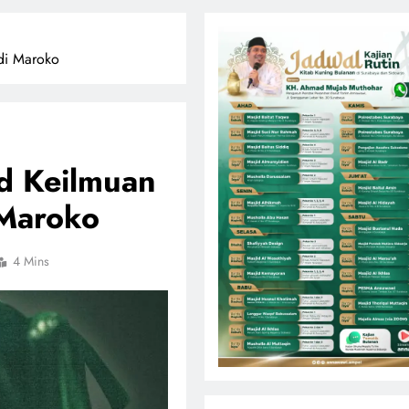
 di Maroko
ad Keilmuan
 Maroko
4 Mins