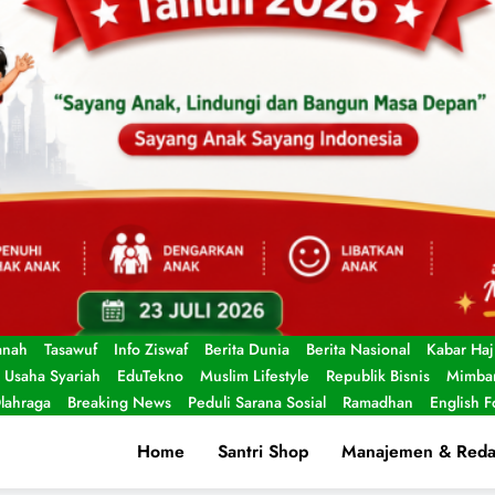
anah
Tasawuf
Info Ziswaf
Berita Dunia
Berita Nasional
Kabar Haj
Usaha Syariah
EduTekno
Muslim Lifestyle
Republik Bisnis
Mimbar
lahraga
Breaking News
Peduli Sarana Sosial
Ramadhan
English 
Home
Santri Shop
Manajemen & Reda