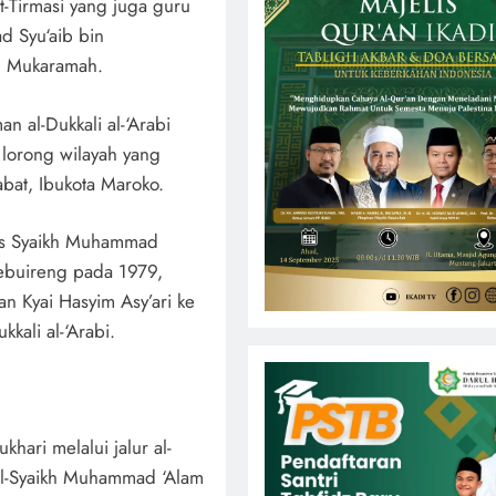
-Tirmasi yang juga guru
d Syu‘aib bin
Al Mukaramah.
 al-Dukkali al-‘Arabi
 lorong wilayah yang
bat, Ibukota Maroko.
lis Syaikh Muhammad
Tebuireng pada 1979,
an Kyai Hasyim Asy’ari ke
kali al-‘Arabi.
:
hari melalui jalur al-
 al-Syaikh Muhammad ‘Alam