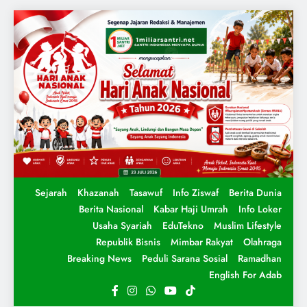
Sejarah
Khazanah
Tasawuf
Info Ziswaf
Berita Dunia
Berita Nasional
Kabar Haji Umrah
Info Loker
Usaha Syariah
EduTekno
Muslim Lifestyle
Republik Bisnis
Mimbar Rakyat
Olahraga
Breaking News
Peduli Sarana Sosial
Ramadhan
English For Adab