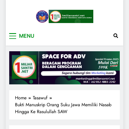
1miliarsantri.net
Santri Indonesia Menyapa Dunia
MENU
Home
Tasawuf
Bukti Manuskrip Orang Suku Jawa Memiliki Nasab
Hingga Ke Rasulullah SAW