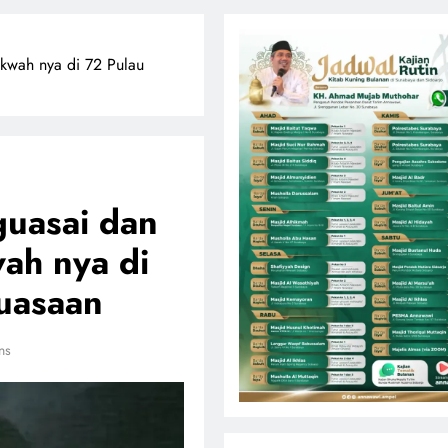
kwah nya di 72 Pulau
guasai dan
ah nya di
uasaan
ns