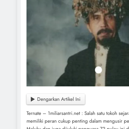
Dengarkan Artikel Ini
Ternate – 1miliarsantri.net : Salah satu tokoh sej
memiliki peran cukup penting dalam mengusir pen
Maluku dan juga dijuluki penguasa 72 pulau ini 