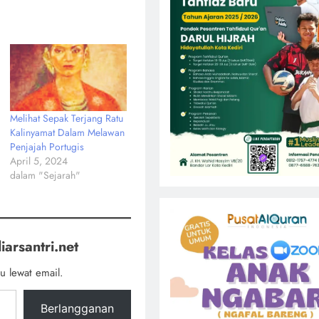
Melihat Sepak Terjang Ratu
Kalinyamat Dalam Melawan
Penjajah Portugis
April 5, 2024
dalam "Sejarah"
iarsantri.net
u lewat email.
Berlangganan