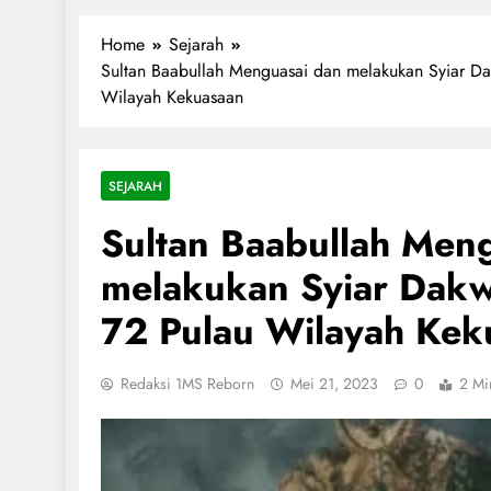
1miliarsantri.net
Santri Indonesia Menyapa Dunia
Home
Sejarah
Sultan Baabullah Menguasai dan melakukan Syiar Da
Wilayah Kekuasaan
SEJARAH
Sultan Baabullah Men
melakukan Syiar Dakw
72 Pulau Wilayah Kek
Redaksi 1MS Reborn
Mei 21, 2023
0
2 Mi