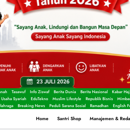
anah
Tasawuf
Info Ziswaf
Berita Dunia
Berita Nasional
Kabar Haj
Usaha Syariah
EduTekno
Muslim Lifestyle
Republik Bisnis
Mimbar
lahraga
Breaking News
Peduli Sarana Sosial
Ramadhan
English 
Home
Santri Shop
Manajemen & Reda