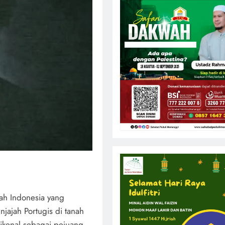
arah Indonesia yang
jajah Portugis di tanah
dikenal sebagai pejuang