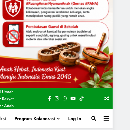
i Umrah
 Rakyat
For Adab
ksi
Program Kolaborasi
Log In