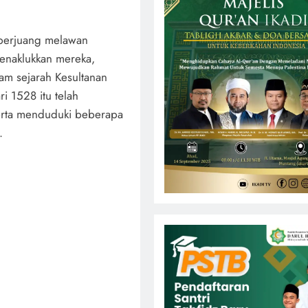
 berjuang melawan
enaklukkan mereka,
m sejarah Kesultanan
ri 1528 itu telah
erta menduduki beberapa
.