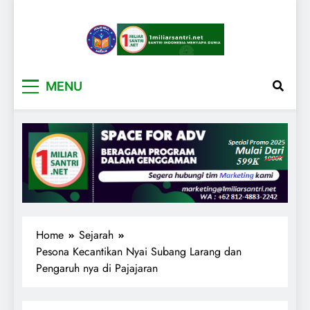
1miliarsantri.net
Santri Indonesia Menyapa Dunia
MENU
Home
Sejarah
Pesona Kecantikan Nyai Subang Larang dan
Pengaruh nya di Pajajaran