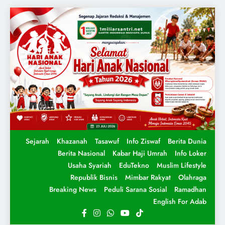
Sejarah
Khazanah
Tasawuf
Info Ziswaf
Berita Dunia
Berita Nasional
Kabar Haji Umrah
Info Loker
Usaha Syariah
EduTekno
Muslim Lifestyle
Republik Bisnis
Mimbar Rakyat
Olahraga
Breaking News
Peduli Sarana Sosial
Ramadhan
English For Adab