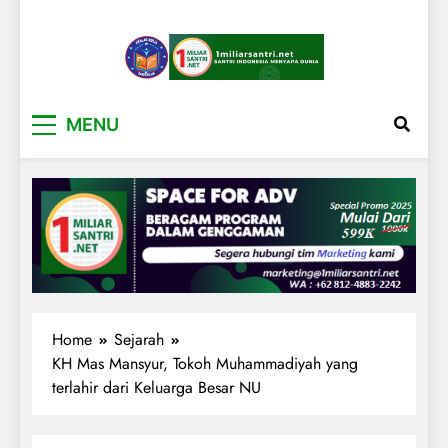
1miliarsantri.net
Santri Indonesia Menyapa Dunia
MENU
Home
Sejarah
KH Mas Mansyur, Tokoh Muhammadiyah yang
terlahir dari Keluarga Besar NU