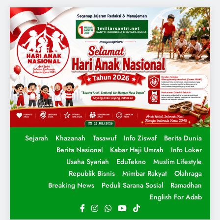
Sejarah
Khazanah
Tasawuf
Info Ziswaf
Berita Dunia
Berita Nasional
Kabar Haji Umrah
Info Loker
Usaha Syariah
EduTekno
Muslim Lifestyle
Republik Bisnis
Mimbar Rakyat
Olahraga
Breaking News
Peduli Sarana Sosial
Ramadhan
English For Adab