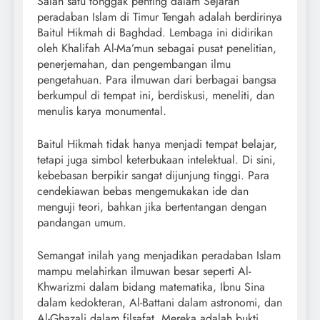
Salah satu tonggak penting dalam Sejarah
peradaban Islam di Timur Tengah adalah berdirinya
Baitul Hikmah di Baghdad. Lembaga ini didirikan
oleh Khalifah Al-Ma’mun sebagai pusat penelitian,
penerjemahan, dan pengembangan ilmu
pengetahuan. Para ilmuwan dari berbagai bangsa
berkumpul di tempat ini, berdiskusi, meneliti, dan
menulis karya monumental.
Baitul Hikmah tidak hanya menjadi tempat belajar,
tetapi juga simbol keterbukaan intelektual. Di sini,
kebebasan berpikir sangat dijunjung tinggi. Para
cendekiawan bebas mengemukakan ide dan
menguji teori, bahkan jika bertentangan dengan
pandangan umum.
Semangat inilah yang menjadikan peradaban Islam
mampu melahirkan ilmuwan besar seperti Al-
Khwarizmi dalam bidang matematika, Ibnu Sina
dalam kedokteran, Al-Battani dalam astronomi, dan
Al-Ghazali dalam filsafat. Mereka adalah bukti