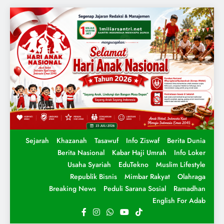
Sejarah
Khazanah
Tasawuf
Info Ziswaf
Berita Dunia
Berita Nasional
Kabar Haji Umrah
Info Loker
Usaha Syariah
EduTekno
Muslim Lifestyle
Republik Bisnis
Mimbar Rakyat
Olahraga
Breaking News
Peduli Sarana Sosial
Ramadhan
English For Adab