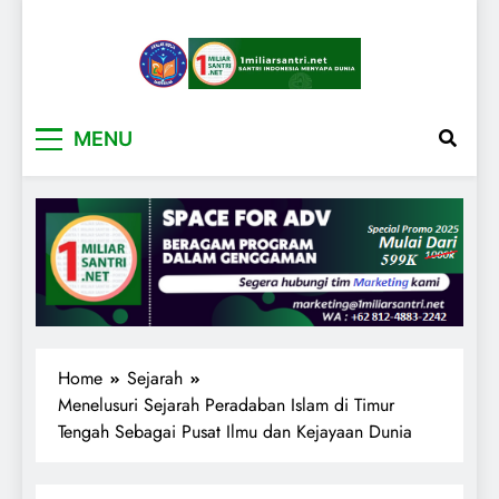
1miliarsantri.net
Santri Indonesia Menyapa Dunia
MENU
Home
Sejarah
Menelusuri Sejarah Peradaban Islam di Timur
Tengah Sebagai Pusat Ilmu dan Kejayaan Dunia