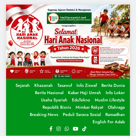
Sejarah
Khazanah
Tasawuf
Info Ziswaf
Berita Dunia
Berita Nasional
Kabar Haji Umrah
Info Loker
Usaha Syariah
EduTekno
Muslim Lifestyle
Republik Bisnis
Mimbar Rakyat
Olahraga
Breaking News
Peduli Sarana Sosial
Ramadhan
English For Adab