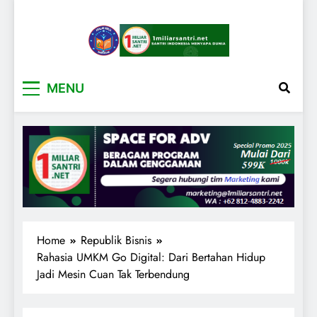
1miliarsantri.net
Santri Indonesia Menyapa Dunia
MENU
Home
Republik Bisnis
Rahasia UMKM Go Digital: Dari Bertahan Hidup
Jadi Mesin Cuan Tak Terbendung