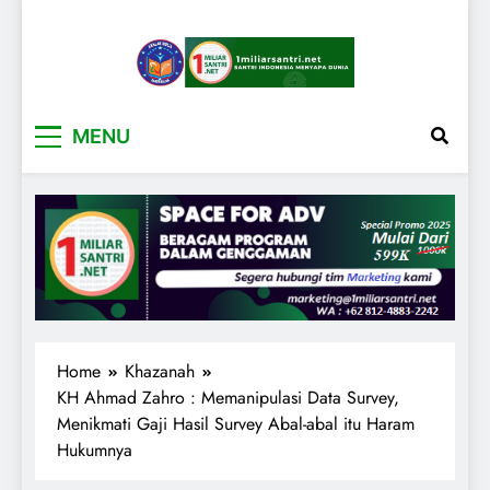
1miliarsantri.net
Santri Indonesia Menyapa Dunia
MENU
Home
Khazanah
KH Ahmad Zahro : Memanipulasi Data Survey,
Menikmati Gaji Hasil Survey Abal-abal itu Haram
Hukumnya