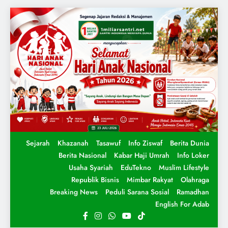
Sejarah
Khazanah
Tasawuf
Info Ziswaf
Berita Dunia
Berita Nasional
Kabar Haji Umrah
Info Loker
Usaha Syariah
EduTekno
Muslim Lifestyle
Republik Bisnis
Mimbar Rakyat
Olahraga
Breaking News
Peduli Sarana Sosial
Ramadhan
English For Adab