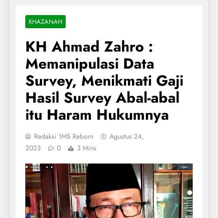
KHAZANAH
KH Ahmad Zahro :
Memanipulasi Data
Survey, Menikmati Gaji
Hasil Survey Abal-abal
itu Haram Hukumnya
Redaksi 1MS Reborn
Agustus 24,
2023
0
3 Mins