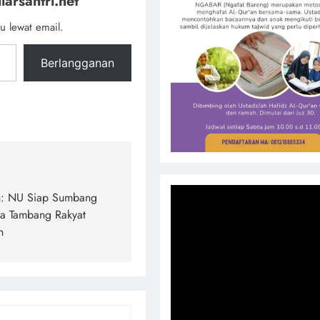
iarsantri.net
u lewat email.
Berlangganan
h: NU Siap Sumbang
ka Tambang Rakyat
n