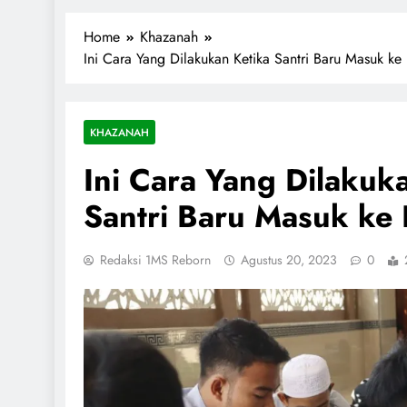
1miliarsantri.net
Santri Indonesia Menyapa Dunia
Home
Khazanah
Ini Cara Yang Dilakukan Ketika Santri Baru Masuk ke
KHAZANAH
Ini Cara Yang Dilakuk
Santri Baru Masuk ke 
Redaksi 1MS Reborn
Agustus 20, 2023
0