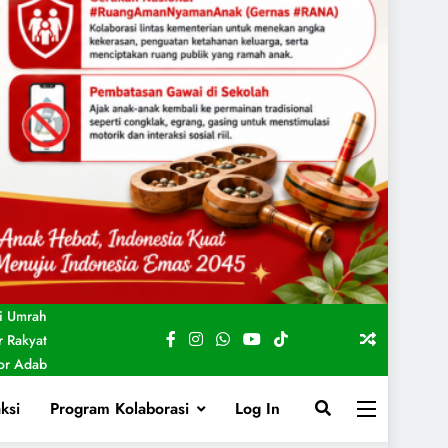
i Umrah
 Rakyat
For Adab
ksi
Program Kolaborasi
Log In