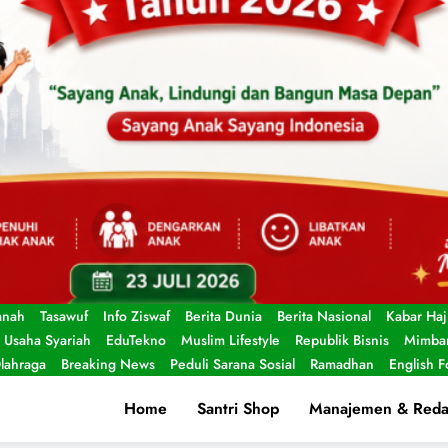
anah
Tasawuf
Info Ziswaf
Berita Dunia
Berita Nasional
Kabar Haj
Usaha Syariah
EduTekno
Muslim Lifestyle
Republik Bisnis
Mimbar
lahraga
Breaking News
Peduli Sarana Sosial
Ramadhan
English 
Home
Santri Shop
Manajemen & Reda