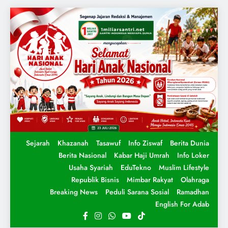
Sejarah
Khazanah
Tasawuf
Info Ziswaf
Berita Dunia
Berita Nasional
Kabar Haji Umrah
Info Loker
Usaha Syariah
EduTekno
Muslim Lifestyle
Republik Bisnis
Mimbar Rakyat
Olahraga
Breaking News
Peduli Sarana Sosial
Ramadhan
English For Adab