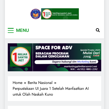
1miliarsantri.net
Santri Indonesia Menyapa Dunia
MENU
Home
Berita Nasional
Perpustakaan UI Juara 1 Setelah Manfaatkan AI
untuk Olah Naskah Kuno