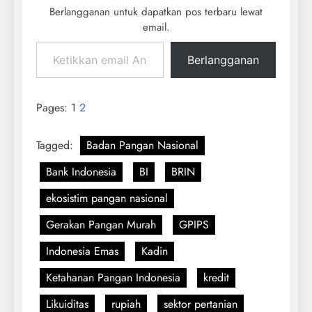
Berlangganan untuk dapatkan pos terbaru lewat
email.
Berlangganan
Pages:
1
2
Tagged:
Badan Pangan Nasional
Bank Indonesia
BI
BRIN
ekosistim pangan nasional
Gerakan Pangan Murah
GPIPS
Indonesia Emas
Kadin
Ketahanan Pangan Indonesia
kredit
Likuiditas
rupiah
sektor pertanian