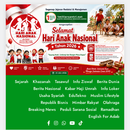
Sejarah
Khazanah
Tasawuf
Info Ziswaf
Berita Dunia
Berita Nasional
Kabar Haji Umrah
Info Loker
Usaha Syariah
EduTekno
Muslim Lifestyle
Republik Bisnis
Mimbar Rakyat
Olahraga
Breaking News
Peduli Sarana Sosial
Ramadhan
English For Adab