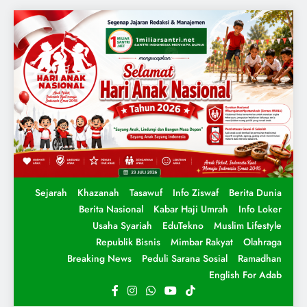
Sejarah
Khazanah
Tasawuf
Info Ziswaf
Berita Dunia
Berita Nasional
Kabar Haji Umrah
Info Loker
Usaha Syariah
EduTekno
Muslim Lifestyle
Republik Bisnis
Mimbar Rakyat
Olahraga
Breaking News
Peduli Sarana Sosial
Ramadhan
English For Adab