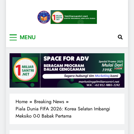
1miliarsantri.net
Santri Indonesia Menyapa Dunia
MENU
Home
Breaking News
Piala Dunia FIFA 2026: Korea Selatan Imbangi
Meksiko 0-0 Babak Pertama