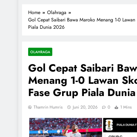
1miliarsantri.net
Santri Indonesia Menyapa Dunia
Home
Olahraga
Gol Cepat Saibari Bawa Maroko Menang 1-0 Lawan S
Piala Dunia 2026
OLAHRAGA
Gol Cepat Saibari Ba
Menang 1-0 Lawan Sko
Fase Grup Piala Duni
Thamrin Humris
Juni 20, 2026
0
1 Mins