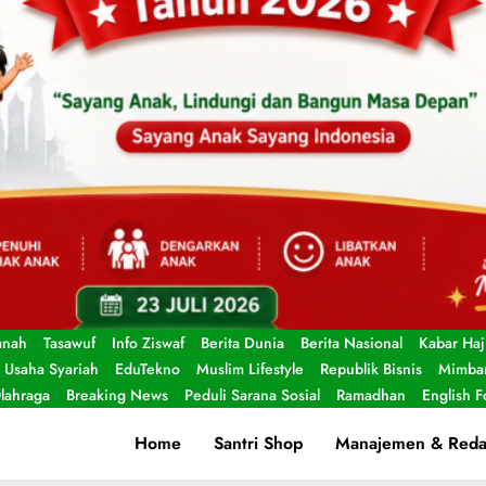
anah
Tasawuf
Info Ziswaf
Berita Dunia
Berita Nasional
Kabar Haj
Usaha Syariah
EduTekno
Muslim Lifestyle
Republik Bisnis
Mimbar
lahraga
Breaking News
Peduli Sarana Sosial
Ramadhan
English 
Home
Santri Shop
Manajemen & Reda