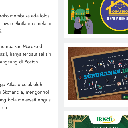
roko membuka ada lolos
lawan Skotlandia melalui
i.
menempatkan Maroko di
il, hanya terpaut selisih
langsung di Boston
nga Atlas dicetak oleh
ng Skotlandia, mengontrol
ang bola melewati Angus
dia.