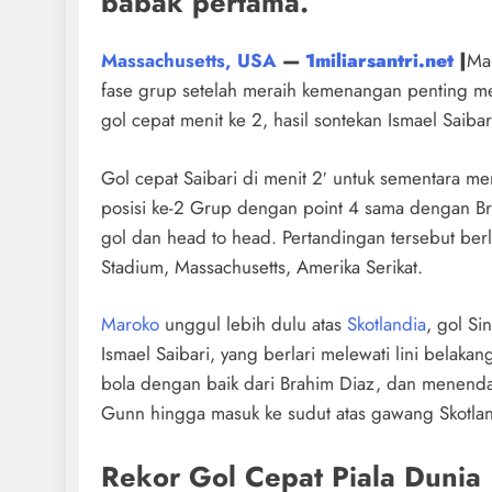
babak pertama.
Massachusetts, USA
—
1miliarsantri.net
|
Ma
fase grup setelah meraih kemenangan penting me
gol cepat menit ke 2, hasil sontekan Ismael Saibar
Gol cepat Saibari di menit 2′ untuk sementara 
posisi ke-2 Grup dengan point 4 sama dengan Braz
gol dan head to head. Pertandingan tersebut ber
Stadium, Massachusetts, Amerika Serikat.
Maroko
unggul lebih dulu atas
Skotlandia
, gol Si
Ismael Saibari, yang berlari melewati lini belaka
bola dengan baik dari Brahim Diaz, dan menend
Gunn hingga masuk ke sudut atas gawang Skotlan
Rekor Gol Cepat Piala Dunia