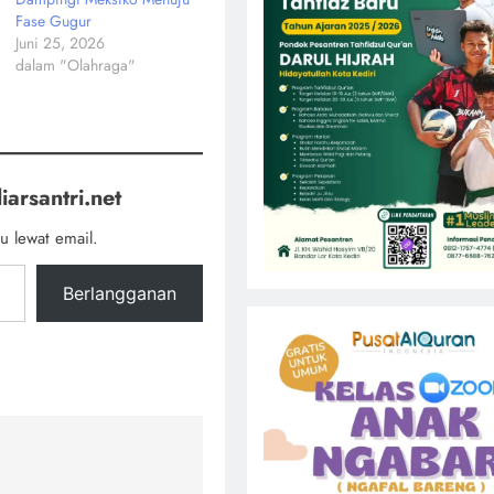
Fase Gugur
Juni 25, 2026
dalam "Olahraga"
iarsantri.net
u lewat email.
Berlangganan