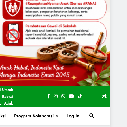
i Umrah
 Rakyat
For Adab
ksi
Program Kolaborasi
Log In