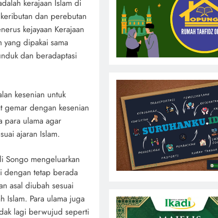
adalah kerajaan Islam di
 keributan dan perebutan
nerus kejayaan Kerajaan
m yang dipakai sama
unduk dan beradaptasi
lan kesenian untuk
at gemar dengan kesenian
 para ulama agar
uai ajaran Islam.
ali Songo mengeluarkan
ri dengan tetap berada
an asal diubah sesuai
h Islam. Para ulama juga
ak lagi berwujud seperti