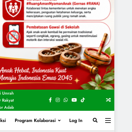
i Umrah
 Rakyat
For Adab
ksi
Program Kolaborasi
Log In