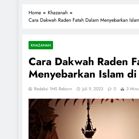
1miliarsantri.net
Santri Indonesia Menyapa Dunia
Home
Khazanah
Cara Dakwah Raden Fatah Dalam Menyebarkan Islam
KHAZANAH
Cara Dakwah Raden F
Menyebarkan Islam di
Redaksi 1MS Reborn
Juli 9, 2023
0
3 Mins