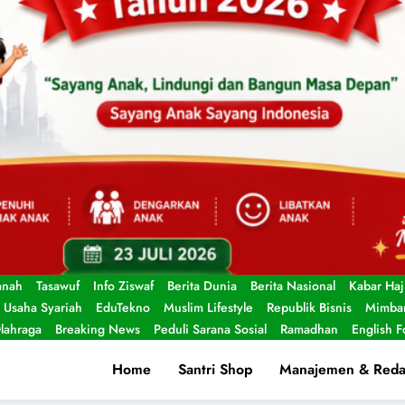
anah
Tasawuf
Info Ziswaf
Berita Dunia
Berita Nasional
Kabar Haj
Usaha Syariah
EduTekno
Muslim Lifestyle
Republik Bisnis
Mimbar
lahraga
Breaking News
Peduli Sarana Sosial
Ramadhan
English 
Home
Santri Shop
Manajemen & Reda